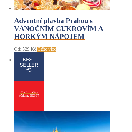
Adventní plavba Prahou s
VÁNOČNÍM CUKROVÍM A
HORKÝM NÁPOJEM
Od:
529
Kč
Čtěte více
BEST
SELLER
#3
7% SLEVA s
kódem: BEST7