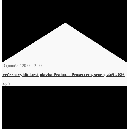
Doporučené
20:00
-
21:00
Večerní vyhlídková plavba Prahou s Proseccem, srpen, září 2026
Srp
8