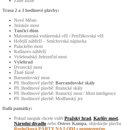
Žluté lázně
Trasa 2 a 3 hodinové plavby:
Nové Město
Jiráskův most
Tančící dům
Malostranská vodárenská věž / Petržilkovská věž
Hořejší nábřeží – Smíchovská náplavka
Palackého most
Rašínovo nábřeží
Vyšehradský železniční most
Vyšehrad
Dvorecký most
Žluté lázně
Barrandovský most
Při 3hodinové plavbě:
Barrandovské skály
Při 3hodinové plavbě: Branické skály
Při 3hodinové plavbě: Branický most / Most inteligence
Při 3hodinové plavbě: Modřanský jez
Další památky:
Pokud naopak chcete vidět
Pražský hrad
,
Karlův most
,
Národní divadlo
nebo
Ostrov Kampa
, objednejte plavbu
Rozlučková PÁRTY NA LODI s neomezeným