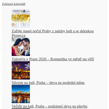
Zobrazit kalendář
Zažijte magii noční Prahy z paluby lodi a se sklenkou
Prosecca
Valentýn v Praze 2026 – Romantika ve městě sta věží
Silvestr na lodi, Praha – sleva na poslední místa
Večeře na lodi, Praha – podzimní sleva na plavbu