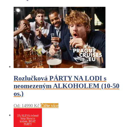
Rozlučková PÁRTY NA LODI s
neomezeným ALKOHOLEM (10-50
os.)
Od:
14990
Kč
Čtěte více
5% SLEVA (včetně
Strip Show) s
kódem: BOAT
PARTY