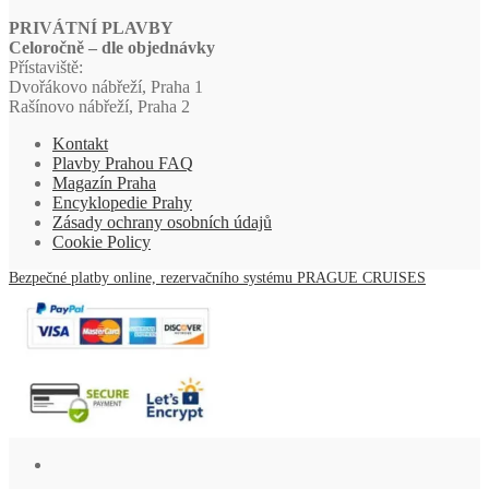
PRIVÁTNÍ PLAVBY
Celoročně – dle objednávky
Přístaviště:
Dvořákovo nábřeží, Praha 1
Rašínovo nábřeží, Praha 2
Kontakt
Plavby Prahou FAQ
Magazín Praha
Encyklopedie Prahy
Zásady ochrany osobních údajů
Cookie Policy
Bezpečné platby online, rezervačního systému PRAGUE CRUISES