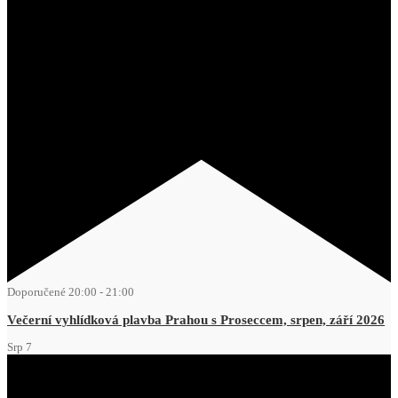
Doporučené
20:00
-
21:00
Večerní vyhlídková plavba Prahou s Proseccem, srpen, září 2026
Srp
7