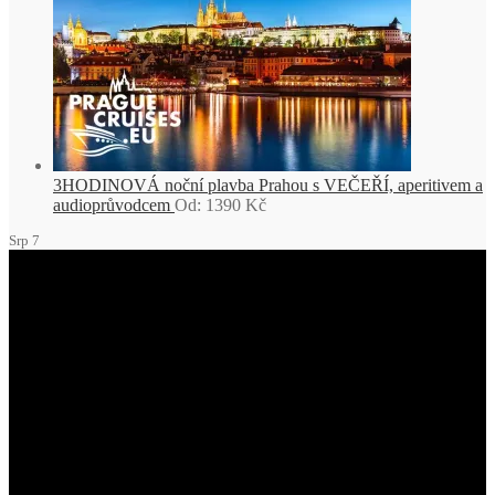
3HODINOVÁ noční plavba Prahou s VEČEŘÍ, aperitivem a
audioprůvodcem
Od:
1390
Kč
Srp
7