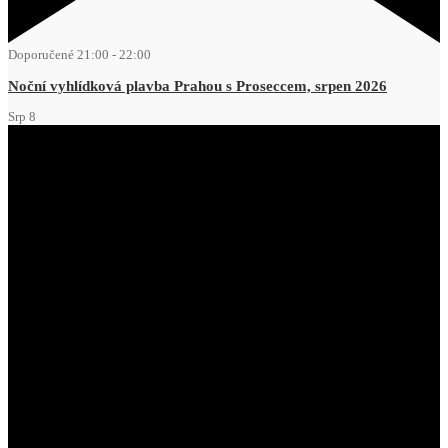
Doporučené
21:00
-
22:00
Noční vyhlídková plavba Prahou s Proseccem, srpen 2026
Srp
8