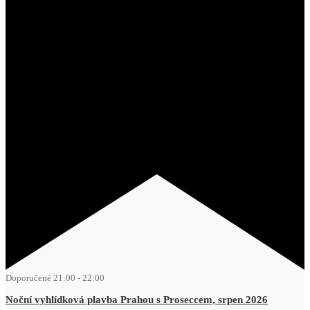
Doporučené
21:00
-
22:00
Noční vyhlídková plavba Prahou s Proseccem, srpen 2026