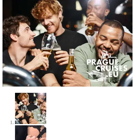
5% SLEVA (včetně
Strip Show) s
kódem: BOAT
PARTY