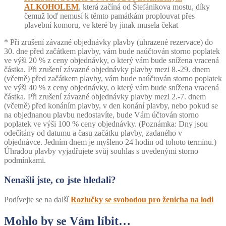
ALKOHOLEM
, která začíná od Štefánikova mostu, díky
čemuž loď nemusí k těmto památkám proplouvat přes
plavební komoru, ve které by jinak musela čekat
* Při zrušení závazné objednávky plavby (uhrazené rezervace) do
30. dne před začátkem plavby, vám bude naúčtován storno poplatek
ve výši 20 % z ceny objednávky, o který vám bude snížena vracená
částka. Při zrušení závazné objednávky plavby mezi 8.-29. dnem
(včetně) před začátkem plavby, vám bude naúčtován storno poplatek
ve výši 40 % z ceny objednávky, o který vám bude snížena vracená
částka. Při zrušení závazné objednávky plavby mezi 2.-7. dnem
(včetně) před konáním plavby, v den konání plavby, nebo pokud se
na objednanou plavbu nedostavíte, bude Vám účtován storno
poplatek ve výši 100 % ceny objednávky. (Poznámka: Dny jsou
odečítány od datumu a času začátku plavby, zadaného v
objednávce. Jedním dnem je myšleno 24 hodin od tohoto termínu.)
Úhradou plavby vyjadřujete svůj souhlas s uvedenými storno
podmínkami.
Nenašli jste, co jste hledali?
Podívejte se na další
Rozlučky se svobodou pro ženicha na lodi
Mohlo by se Vám líbit…