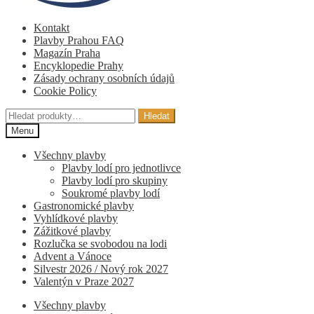
Kontakt
Plavby Prahou FAQ
Magazín Praha
Encyklopedie Prahy
Zásady ochrany osobních údajů
Cookie Policy
Hledat:
Hledat
Menu
Všechny plavby
Plavby lodí pro jednotlivce
Plavby lodí pro skupiny
Soukromé plavby lodí
Gastronomické plavby
Vyhlídkové plavby
Zážitkové plavby
Rozlučka se svobodou na lodi
Advent a Vánoce
Silvestr 2026 / Nový rok 2027
Valentýn v Praze 2027
Všechny plavby