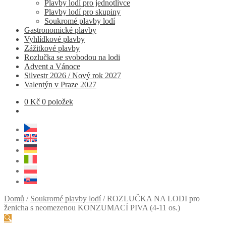
Plavby lodí pro jednotlivce
Plavby lodí pro skupiny
Soukromé plavby lodí
Gastronomické plavby
Vyhlídkové plavby
Zážitkové plavby
Rozlučka se svobodou na lodi
Advent a Vánoce
Silvestr 2026 / Nový rok 2027
Valentýn v Praze 2027
0
Kč
0 položek
Domů
/
Soukromé plavby lodí
/
ROZLUČKA NA LODI pro
ženicha s neomezenou KONZUMACÍ PIVA (4-11 os.)
🔍