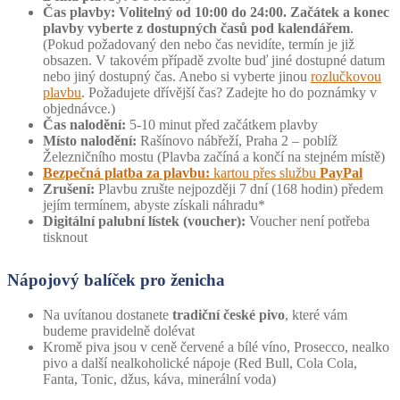
Čas plavby: Volitelný od 10:00 do 24:00. Začátek a konec
plavby vyberte z dostupných časů pod kalendářem
.
(Pokud požadovaný den nebo čas nevidíte, termín je již
obsazen. V takovém případě zvolte buď jiné dostupné datum
nebo jiný dostupný čas. Anebo si vyberte jinou
rozlučkovou
plavbu
. Požadujete dřívější čas? Zadejte ho do poznámky v
objednávce.)
Čas nalodění:
5-10 minut před začátkem plavby
Místo nalodění:
Rašínovo nábřeží, Praha 2 – poblíž
Železničního mostu (Plavba začíná a končí na stejném místě)
Bezpečná platba za plavbu:
kartou přes službu
PayPal
Zrušení:
Plavbu zrušte nejpozději 7 dní (168 hodin) předem
jejím termínem, abyste získali náhradu*
Digitální palubní lístek (voucher):
Voucher není potřeba
tisknout
Nápojový balíček pro ženicha
Na uvítanou dostanete
tradiční české pivo
, které vám
budeme pravidelně dolévat
Kromě piva jsou v ceně červené a bílé víno, Prosecco, nealko
pivo a další nealkoholické nápoje (Red Bull, Cola Cola,
Fanta, Tonic, džus, káva, minerální voda)