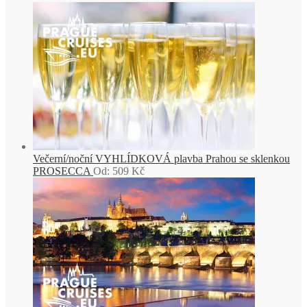
Večerní/noční VYHLÍDKOVÁ plavba Prahou se sklenkou
PROSECCA
Od:
509
Kč