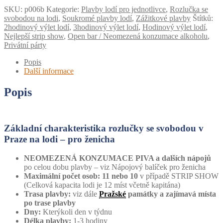
SKU:
p006b
Kategorie:
Plavby lodí pro jednotlivce
,
Rozlučka se
svobodou na lodi
,
Soukromé plavby lodí
,
Zážitkové plavby
Štítků:
2hodinový výlet lodí
,
3hodinový výlet lodí
,
Hodinový výlet lodí
,
Nejlepší strip show
,
Open bar / Neomezená konzumace alkoholu
,
Privátní párty
Popis
Další informace
Popis
Základní charakteristika rozlučky se svobodou v
Praze na lodi – pro ženicha
NEOMEZENÁ KONZUMACE PIVA a dalších nápojů
po celou dobu plavby – viz Nápojový balíček pro ženicha
Maximální počet osob:
11 nebo 10
v případě STRIP SHOW
(Celková kapacita lodi je 12 míst včetně kapitána)
Trasa plavby:
viz dále
Pražské
památky a zajímavá místa
po trase plavby
Dny:
Kterýkoli den v týdnu
Délka plavby:
1-3 hodiny