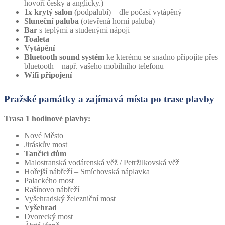
hovoří česky a anglicky.)
1x krytý salon
(podpalubí) – dle počasí vytápěný
Sluneční paluba
(otevřená horní paluba)
Bar
s teplými a studenými nápoji
Toaleta
Vytápění
Bluetooth sound systém
ke kterému se snadno připojíte přes
bluetooth – např. vašeho mobilního telefonu
Wifi připojení
Pražské památky a zajímavá místa po trase plavby
Trasa 1 hodinové plavby:
Nové Město
Jiráskův most
Tančící dům
Malostranská vodárenská věž / Petržilkovská věž
Hořejší nábřeží – Smíchovská náplavka
Palackého most
Rašínovo nábřeží
Vyšehradský železniční most
Vyšehrad
Dvorecký most