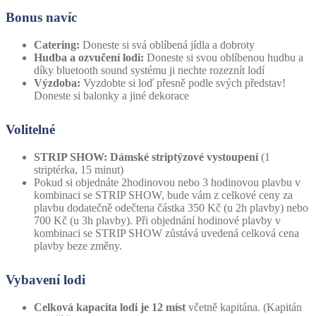
Bonus navíc
Catering:
Doneste si svá oblíbená jídla a dobroty
Hudba a ozvučení lodi:
Doneste si svou oblíbenou hudbu a
díky bluetooth sound systému ji nechte rozeznít lodí
Výzdoba:
Vyzdobte si loď přesně podle svých představ!
Doneste si balonky a jiné dekorace
Volitelné
STRIP SHOW: Dámské striptýzové vystoupení
(1
striptérka, 15 minut)
Pokud si objednáte 2hodinovou nebo 3 hodinovou plavbu v
kombinaci se STRIP SHOW, bude vám z celkové ceny za
plavbu dodatečně odečtena částka 350 Kč (u 2h plavby) nebo
700 Kč (u 3h plavby). Při objednání hodinové plavby v
kombinaci se STRIP SHOW zůstává uvedená celková cena
plavby beze změny.
Vybavení lodi
Celková kapacita lodi je 12 míst
včetně kapitána. (Kapitán