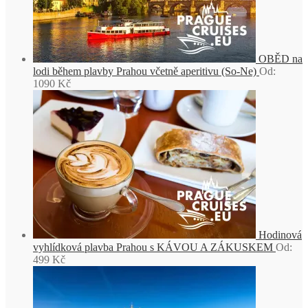
OBĚD na
lodi během plavby Prahou včetně aperitivu (So-Ne)
Od:
1090
Kč
Hodinová
vyhlídková plavba Prahou s KÁVOU A ZÁKUSKEM
Od:
499
Kč