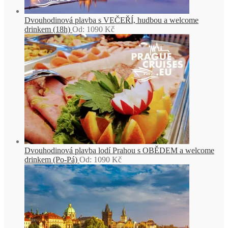
Dvouhodinová plavba s VEČEŘÍ, hudbou a welcome
drinkem (18h)
Od:
1090
Kč
Dvouhodinová plavba lodí Prahou s OBĚDEM a welcome
drinkem (Po-Pá)
Od:
1090
Kč