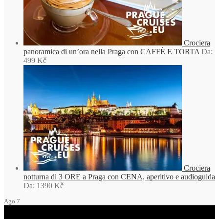
Crociera
panoramica di un’ora nella Praga con CAFFÈ E TORTA
Da:
499
Kč
Crociera
notturna di 3 ORE a Praga con CENA, aperitivo e audioguida
Da:
1390
Kč
Ago
7