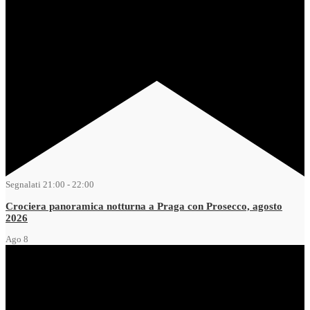
Segnalati
21:00
-
22:00
Crociera panoramica notturna a Praga con Prosecco, agosto
2026
Ago
8