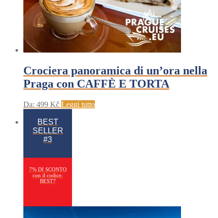
Crociera panoramica di un’ora nella
Praga con CAFFÈ E TORTA
Da:
499
Kč
Leggi tutto
BEST
SELLER
#3
7% DI SCONTO
con il codice:
BEST7