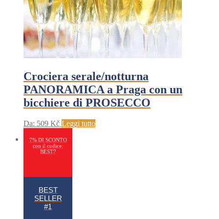
Crociera serale/notturna
PANORAMICA a Praga con un
bicchiere di PROSECCO
Da:
509
Kč
Leggi tutto
7% DI SCONTO
con il codice:
BEST7
BEST
SELLER
#1