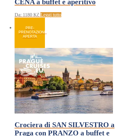
CENA a buffet e aperitivo
Da:
1180
Kč
Leggi tutto
PRE-
PRENOTAZIONE
APERTA
Crociera di SAN SILVESTRO a
Praga con PRANZO a buffet e