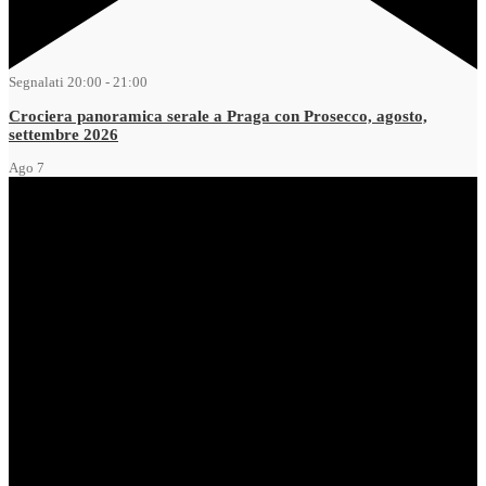
Segnalati
20:00
-
21:00
Crociera panoramica serale a Praga con Prosecco, agosto,
settembre 2026
Ago
7