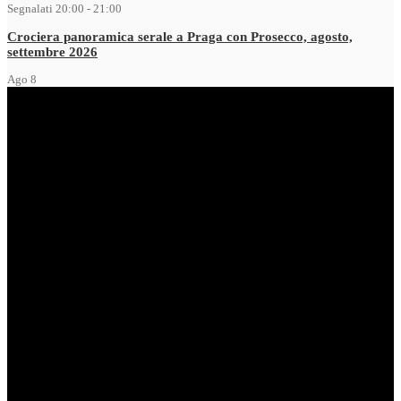
Segnalati
20:00
-
21:00
Crociera panoramica serale a Praga con Prosecco, agosto,
settembre 2026
Ago
8