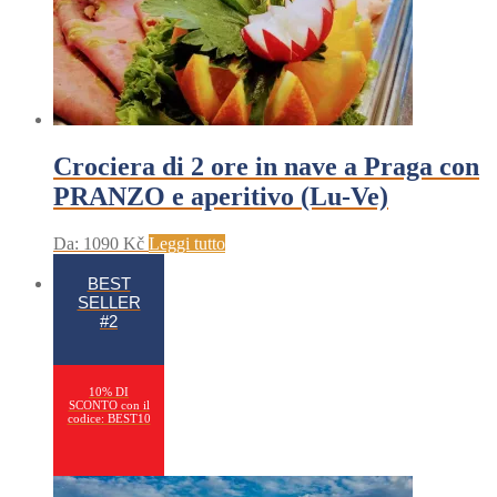
Crociera di 2 ore in nave a Praga con
PRANZO e aperitivo (Lu-Ve)
Da:
1090
Kč
Leggi tutto
BEST
SELLER
#2
10% DI
SCONTO con il
codice: BEST10