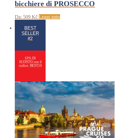
bicchiere di PROSECCO
Da:
509
Kč
Leggi tutto
BEST
SELLER
#2
10% DI
SCONTO con il
codice: BEST10