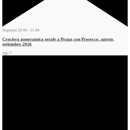
Segnalati
20:00
-
21:00
Crociera panoramica serale a Praga con Prosecco, agosto,
settembre 2026
Ago
7