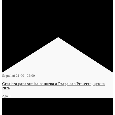
Segnalati
21:00
-
22:00
Crociera panoramica notturna a Praga con Prosecco, agosto
2026
Ago
8