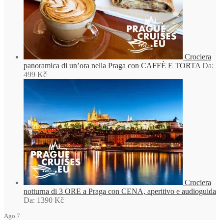
Crociera
panoramica di un’ora nella Praga con CAFFÈ E TORTA
Da:
499
Kč
Crociera
notturna di 3 ORE a Praga con CENA, aperitivo e audioguida
Da:
1390
Kč
Ago
7