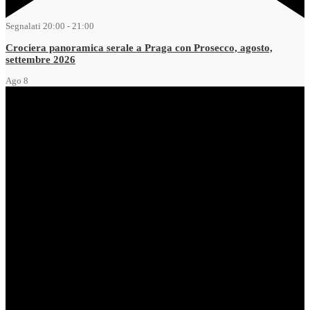
Segnalati
20:00
-
21:00
Crociera panoramica serale a Praga con Prosecco, agosto,
settembre 2026
Ago
8