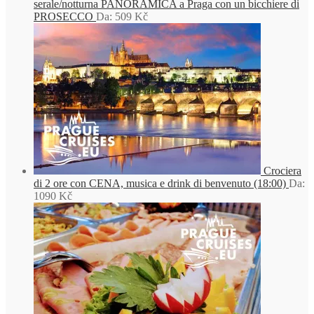
serale/notturna PANORAMICA a Praga con un bicchiere di
PROSECCO
Da:
509
Kč
Crociera
di 2 ore con CENA, musica e drink di benvenuto (18:00)
Da:
1090
Kč