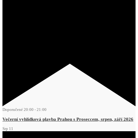
Doporučené
20:00
-
21:00
Večerní vyhlídková plavba Prahou s Proseccem, srpen, září 2026
Srp
11