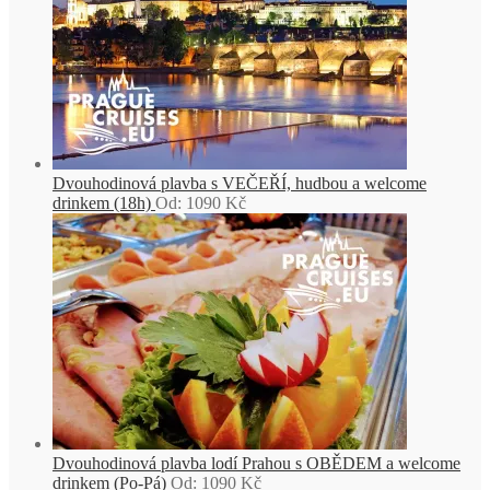
Dvouhodinová plavba s VEČEŘÍ, hudbou a welcome
drinkem (18h)
Od:
1090
Kč
Dvouhodinová plavba lodí Prahou s OBĚDEM a welcome
drinkem (Po-Pá)
Od:
1090
Kč