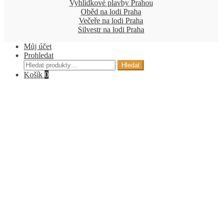
Vyhlídkové plavby Prahou
Oběd na lodi Praha
Večeře na lodi Praha
Silvestr na lodi Praha
Můj účet
Prohledat
Hledat:
Hledat
Košík
0