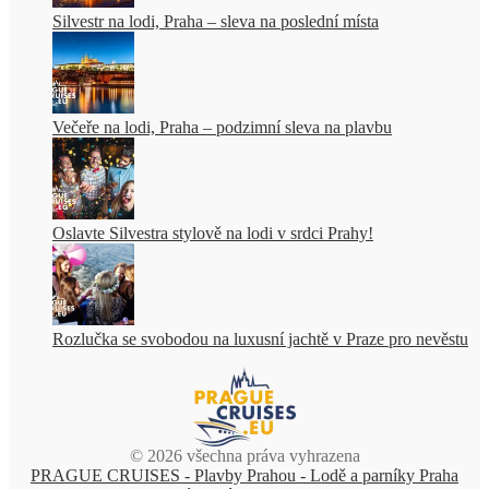
Silvestr na lodi, Praha – sleva na poslední místa
Večeře na lodi, Praha – podzimní sleva na plavbu
Oslavte Silvestra stylově na lodi v srdci Prahy!
Rozlučka se svobodou na luxusní jachtě v Praze pro nevěstu
© 2026 všechna práva vyhrazena
PRAGUE CRUISES - Plavby Prahou - Lodě a parníky Praha