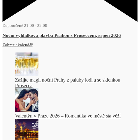
Doporučené
21:00
-
22:00
Noční vyhlídková plavba Prahou s Proseccem, srpen 2026
Zobrazit kalendář
Zažijte magii noční Prahy z paluby lodi a se sklenkou
Prosecca
Valentýn v Praze 2026 – Romantika ve městě sta věží