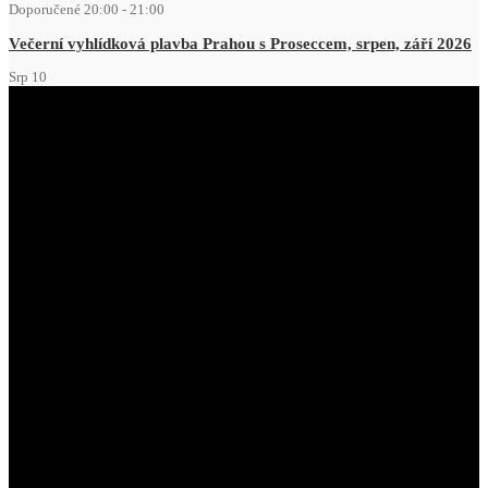
Doporučené
20:00
-
21:00
Večerní vyhlídková plavba Prahou s Proseccem, srpen, září 2026
Srp
10