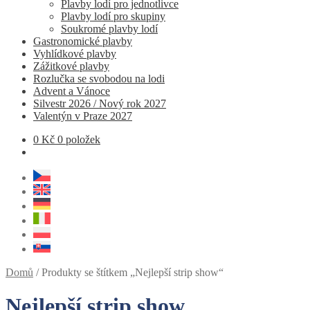
Plavby lodí pro jednotlivce
Plavby lodí pro skupiny
Soukromé plavby lodí
Gastronomické plavby
Vyhlídkové plavby
Zážitkové plavby
Rozlučka se svobodou na lodi
Advent a Vánoce
Silvestr 2026 / Nový rok 2027
Valentýn v Praze 2027
0
Kč
0 položek
Domů
/
Produkty se štítkem „Nejlepší strip show“
Nejlepší strip show