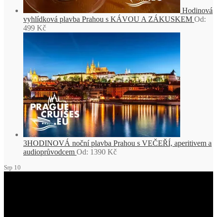
Hodinová
vyhlídková plavba Prahou s KÁVOU A ZÁKUSKEM
Od:
499
Kč
3HODINOVÁ noční plavba Prahou s VEČEŘÍ, aperitivem a
audioprůvodcem
Od:
1390
Kč
Srp
10