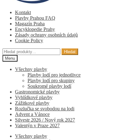
Kontakt
Plavby Prahou FAQ
Magazín Praha
Encyklopedie Prahy
Zásady ochrany osobních údajů
Cookie Policy
Hledat:
Hledat
Menu
Všechny plavby
Plavby lodí pro jednotlivce
Plavby lodí pro skupiny
Soukromé plavby lodí
Gastronomické plavby
Vyhlídkové plavby
Zážitkové plavby
Rozlučka se svobodou na lodi
Advent a Vánoce
Silvestr 2026 / Nový rok 2027
Valentýn v Praze 2027
Všechny plavby