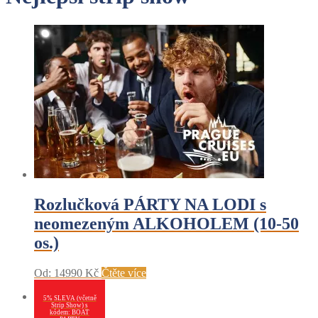
Rozlučková PÁRTY NA LODI s
neomezeným ALKOHOLEM (10-50
os.)
Od:
14990
Kč
Čtěte více
5% SLEVA (včetně
Strip Show) s
kódem: BOAT