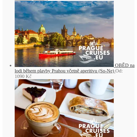
OBĚD na
lodi během plavby Prahou včetně aperitivu (So-Ne)
Od:
1090
Kč