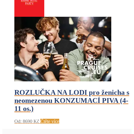
kódem: BOAT
PARTY
ROZLUČKA NA LODI pro ženicha s
neomezenou KONZUMACÍ PIVA (4-
11 os.)
Od:
8690
Kč
Čtěte více