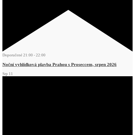
Doporučené
21:00
-
22:00
Noční vyhlídková plavba Prahou s Proseccem, srpen 2026
Srp
11