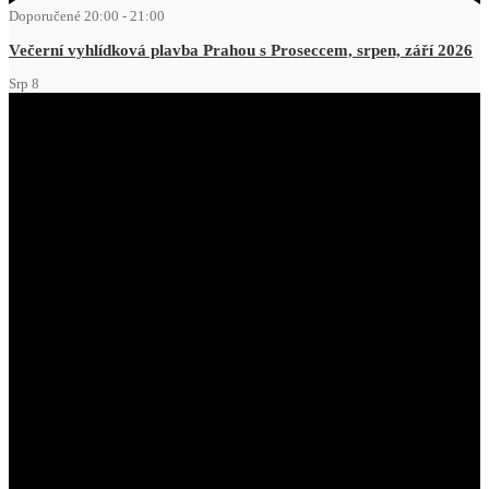
Doporučené
20:00
-
21:00
Večerní vyhlídková plavba Prahou s Proseccem, srpen, září 2026
Srp
8