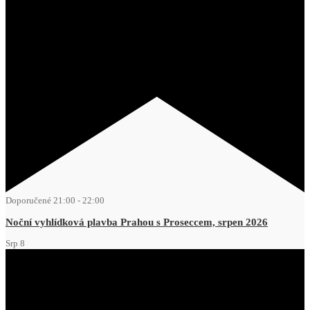
Doporučené
21:00
-
22:00
Noční vyhlídková plavba Prahou s Proseccem, srpen 2026
Srp
8