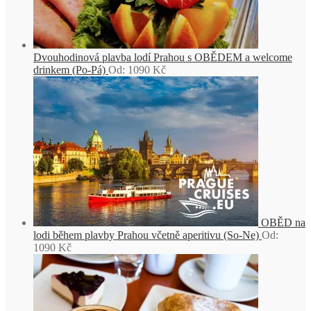
Dvouhodinová plavba lodí Prahou s OBĚDEM a welcome
drinkem (Po-Pá)
Od:
1090
Kč
OBĚD na
lodi během plavby Prahou včetně aperitivu (So-Ne)
Od:
1090
Kč