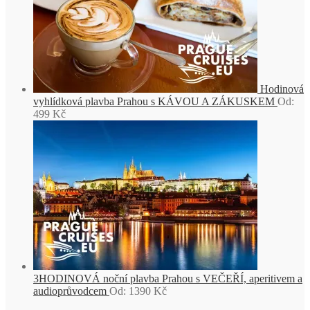
Hodinová
vyhlídková plavba Prahou s KÁVOU A ZÁKUSKEM
Od:
499
Kč
3HODINOVÁ noční plavba Prahou s VEČEŘÍ, aperitivem a
audioprůvodcem
Od:
1390
Kč