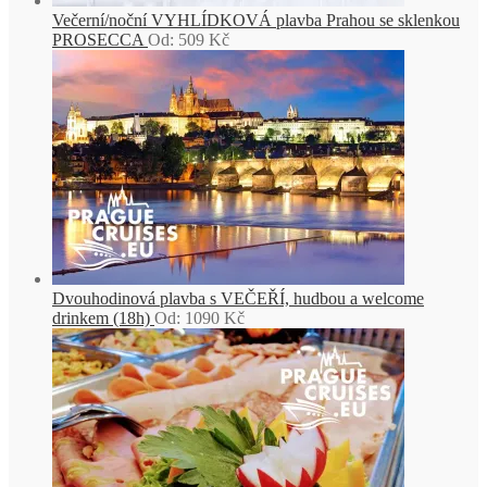
Večerní/noční VYHLÍDKOVÁ plavba Prahou se sklenkou
PROSECCA
Od:
509
Kč
Dvouhodinová plavba s VEČEŘÍ, hudbou a welcome
drinkem (18h)
Od:
1090
Kč