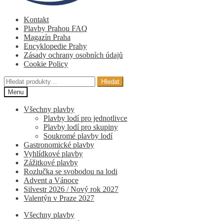
Kontakt
Plavby Prahou FAQ
Magazín Praha
Encyklopedie Prahy
Zásady ochrany osobních údajů
Cookie Policy
Hledat:
Hledat
Menu
Všechny plavby
Plavby lodí pro jednotlivce
Plavby lodí pro skupiny
Soukromé plavby lodí
Gastronomické plavby
Vyhlídkové plavby
Zážitkové plavby
Rozlučka se svobodou na lodi
Advent a Vánoce
Silvestr 2026 / Nový rok 2027
Valentýn v Praze 2027
Všechny plavby