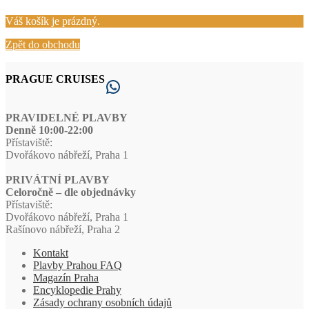
Váš košík je prázdný.
Zpět do obchodu
PRAGUE CRUISES
WhatsApp
PRAVIDELNÉ PLAVBY
Denně 10:00-22:00
Přístaviště:
Dvořákovo nábřeží, Praha 1
PRIVÁTNÍ PLAVBY
Celoročně – dle objednávky
Přístaviště:
Dvořákovo nábřeží, Praha 1
Rašínovo nábřeží, Praha 2
Kontakt
Plavby Prahou FAQ
Magazín Praha
Encyklopedie Prahy
Zásady ochrany osobních údajů