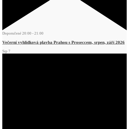
Doporučené
20:00
-
21:00
Večerní vyhlídková plavba Prahou s Proseccem, srpen, září 2026
Srp
7