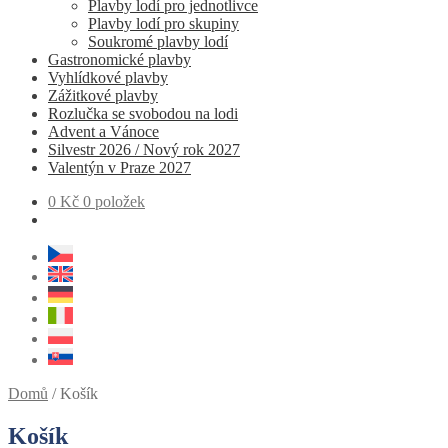
Plavby lodí pro jednotlivce
Plavby lodí pro skupiny
Soukromé plavby lodí
Gastronomické plavby
Vyhlídkové plavby
Zážitkové plavby
Rozlučka se svobodou na lodi
Advent a Vánoce
Silvestr 2026 / Nový rok 2027
Valentýn v Praze 2027
0
Kč
0 položek
Domů
/
Košík
Košík