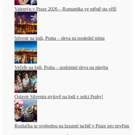
Valentýn v Praze 2026 – Romantika ve městě sta věží
Silvestr na lodi, Praha – sleva na poslední místa
Večeře na lodi, Praha – podzimní sleva na plavbu
Oslavte Silvestra stylově na lodi v srdci Prahy!
Rozlučka se svobodou na luxusní jachtě v Praze pro nevěstu