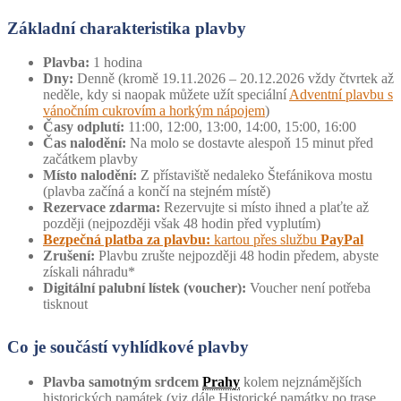
Základní charakteristika plavby
Plavba:
1 hodina
Dny:
Denně (kromě 19.11.2026 – 20.12.2026 vždy čtvrtek až
neděle, kdy si naopak můžete užít speciální
Adventní plavbu s
vánočním cukrovím a horkým nápojem
)
Časy odplutí:
11:00, 12:00, 13:00, 14:00, 15:00, 16:00
Čas nalodění:
Na molo se dostavte alespoň 15 minut před
začátkem plavby
Místo nalodění:
Z přístaviště nedaleko Štefánikova mostu
(plavba začíná a končí na stejném místě)
Rezervace zdarma:
Rezervujte si místo ihned a plaťte až
později (nejpozději však 48 hodin před vyplutím)
Bezpečná platba za plavbu:
kartou přes službu
PayPal
Zrušení:
Plavbu zrušte nejpozději 48 hodin předem, abyste
získali náhradu*
Digitální palubní lístek (voucher):
Voucher není potřeba
tisknout
Co je součástí vyhlídkové plavby
Plavba samotným srdcem
Prahy
kolem nejznámějších
historických památek (viz dále Historické památky po trase