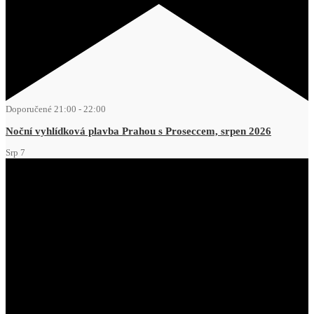
Doporučené
21:00
-
22:00
Noční vyhlídková plavba Prahou s Proseccem, srpen 2026
Srp
7