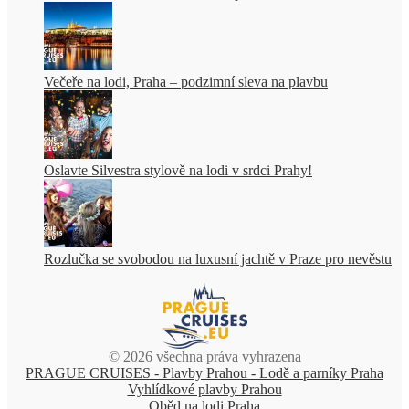
Večeře na lodi, Praha – podzimní sleva na plavbu
Oslavte Silvestra stylově na lodi v srdci Prahy!
Rozlučka se svobodou na luxusní jachtě v Praze pro nevěstu
© 2026 všechna práva vyhrazena
PRAGUE CRUISES - Plavby Prahou - Lodě a parníky Praha
Vyhlídkové plavby Prahou
Oběd na lodi Praha