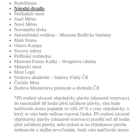
Rudolfinum
Národní divadlo
Štefánikův most
Staré Město
Nové Město
Novotného lávka
Staroměstská vodárna – Muzeum Bedřicha Smetany
Malá Strana
Ostrov Kampa
Sovovy mlýny
Petřínská rozhledna
Muzeum Franze Kafky – Hergetova cihelna
Mánesův most
Most Legií
Strakova akademie – budova Vlády ČR
Čechův Most
Budova Ministerstva průmyslu a obchodu ČR
*Při zrušení závazné objednávky plavby (uhrazené rezervace)
do maximálně 48 hodin před začátkem plavby, vám bude
naúčtován storno poplatek ve výši 20 % z ceny objednávky, o
který se vám bude snížena vracená částka. Při zrušení závazné
objednávky plavby (uhrazené rezervace) později než 48 hodin
před začátkem plavby, nebo pokud se na objednanou plavbu
nedostavíte a službu nevyčerpáte, bude vám naúčtován storno