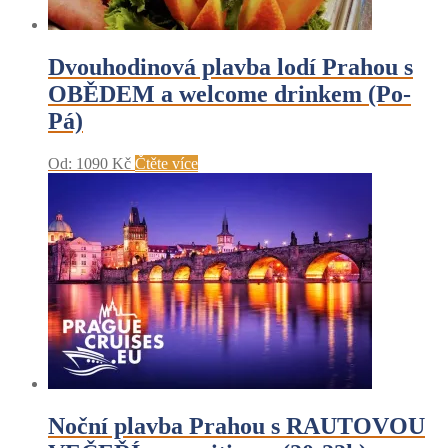
Dvouhodinová plavba lodí Prahou s
OBĚDEM a welcome drinkem (Po-
Pá)
Od:
1090
Kč
Čtěte více
Noční plavba Prahou s RAUTOVOU