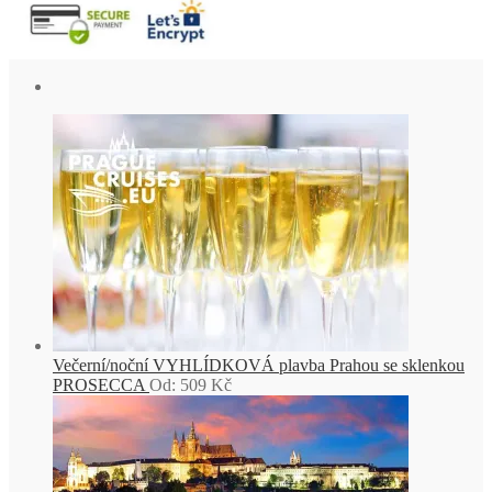
Večerní/noční VYHLÍDKOVÁ plavba Prahou se sklenkou
PROSECCA
Od:
509
Kč