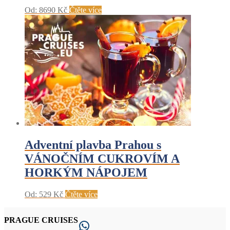
Od:
8690
Kč
Čtěte více
Adventní plavba Prahou s
VÁNOČNÍM CUKROVÍM A
HORKÝM NÁPOJEM
Od:
529
Kč
Čtěte více
PRAGUE CRUISES
WhatsApp