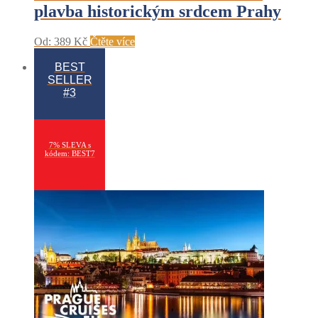
plavba historickým srdcem Prahy
Od:
389
Kč
Čtěte více
BEST
SELLER
#3
7% SLEVA s
kódem: BEST7