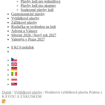
Plavby lodí pro jednotlivce
Plavby lodí pro skupiny
Soukromé plavby lodí
Gastronomické plavby
Vyhlídkové plavby
Zážitkové plavby
Rozlučka se svobodou na lodi
Advent a Vánoce
Silvestr 2026 / Nový rok 2027
Valentýn v Praze 2027
0
Kč
0 položek
Domů
/
Vyhlídkové plavby
/
Hodinová vyhlídková plavba Prahou s
KÁVOU A ZÁKUSKEM
🔍