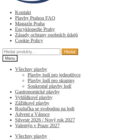
Kontakt
Plavby Prahou FAQ
Magazín Praha
Encyklopedie Prahy
Zásady ochrany osobních údajů
Cookie Policy
Hledat:
Hledat
Menu
Všechny plavby
Plavby lodí pro jednotlivce
Plavby lodí pro skupiny
Soukromé plavby lodí
Gastronomické plavby
Vyhlídkové plavby
Zážitkové plavby
Rozlučka se svobodou na lodi
Advent a Vánoce
Silvestr 2026 / Nový rok 2027
Valentýn v Praze 2027
Všechny plavby