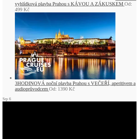
vyhlídková plavba Prahou s KÁVOU A ZÁKUSKEM
Od:
499
Kč
3HODINOVÁ noční plavba Prahou s VEČEŘÍ, aperitivem a
audioprůvodcem
Od:
1390
Kč
Srp
6