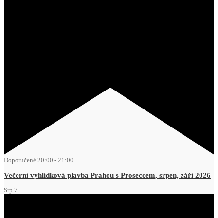
Doporučené
20:00
-
21:00
Večerní vyhlídková plavba Prahou s Proseccem, srpen, září 2026
Srp
7