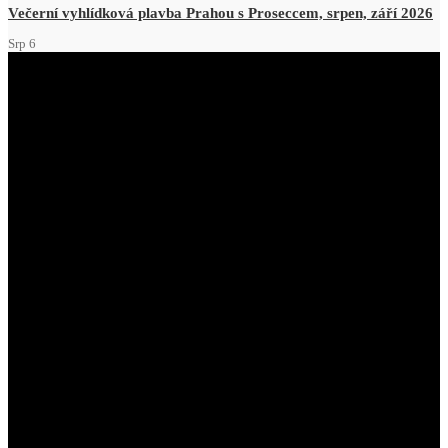
Večerní vyhlídková plavba Prahou s Proseccem, srpen, září 2026
Srp
6