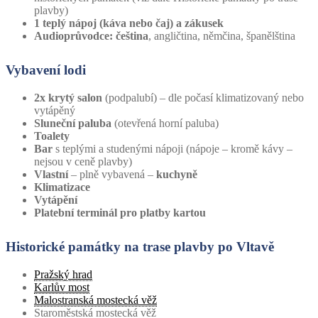
plavby)
1 teplý nápoj (káva nebo čaj) a zákusek
Audioprůvodce: čeština
, angličtina, němčina, španělština
Vybavení lodi
2x krytý salon
(podpalubí) – dle počasí klimatizovaný nebo
vytápěný
Sluneční paluba
(otevřená horní paluba)
Toalety
Bar
s teplými a studenými nápoji (nápoje – kromě kávy –
nejsou v ceně plavby)
Vlastní
– plně vybavená –
kuchyně
Klimatizace
Vytápění
Platební terminál pro platby kartou
Historické památky na trase plavby po Vltavě
Pražský hrad
Karlův most
Malostranská mostecká věž
Staroměstská mostecká věž