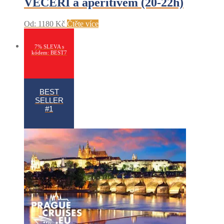
VEČEŘÍ a aperitivem (20-22h)
Od:
1180
Kč
Čtěte více
7% SLEVA s
kódem: BEST7
BEST
SELLER
#1