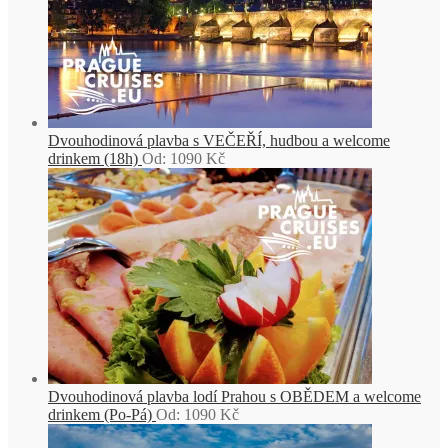
Dvouhodinová plavba s VEČEŘÍ, hudbou a welcome
drinkem (18h)
Od:
1090
Kč
Dvouhodinová plavba lodí Prahou s OBĚDEM a welcome
drinkem (Po-Pá)
Od:
1090
Kč