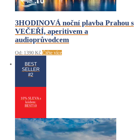
3HODINOVÁ noční plavba Prahou s
VEČEŘÍ, aperitivem a
audioprůvodcem
Od:
1390
Kč
Čtěte více
BEST
SELLER
#2
10% SLEVA s
kódem:
BEST10