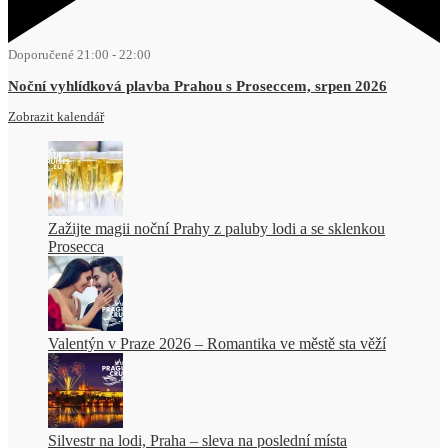
Doporučené
21:00
-
22:00
Noční vyhlídková plavba Prahou s Proseccem, srpen 2026
Zobrazit kalendář
Zažijte magii noční Prahy z paluby lodi a se sklenkou
Prosecca
Valentýn v Praze 2026 – Romantika ve městě sta věží
Silvestr na lodi, Praha – sleva na poslední místa