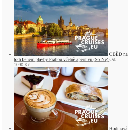
OBĚD na
lodi během plavby Prahou včetně aperitivu (So-Ne)
Od:
1090
Kč
Hodinová