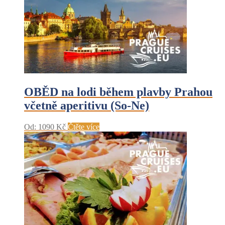
OBĚD na lodi během plavby Prahou
včetně aperitivu (So-Ne)
Od:
1090
Kč
Čtěte více