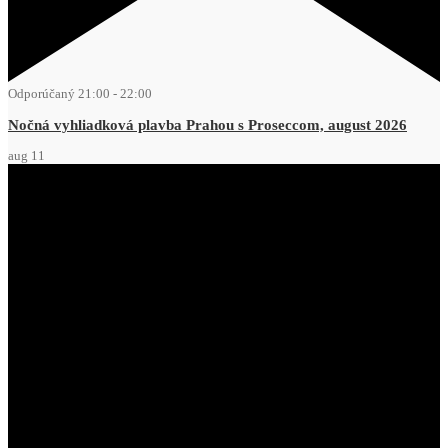
Odporúčaný
21:00
-
22:00
Nočná vyhliadková plavba Prahou s Proseccom, august 2026
aug
11