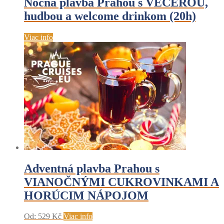
Nočná plavba Prahou s VEČEROU,
hudbou a welcome drinkom (20h)
Viac info
Adventná plavba Prahou s
VIANOČNÝMI CUKROVINKAMI A
HORÚCIM NÁPOJOM
Od:
529
Kč
Viac info