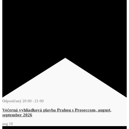
Odporúčaný
20:00
-
21:00
Večerná vyhliadková plavba Prahou s Proseccom, august,
september 2026
aug
10