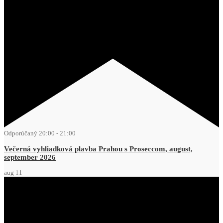
Odporúčaný
20:00
-
21:00
Večerná vyhliadková plavba Prahou s Proseccom, august,
september 2026
aug
11