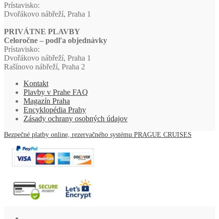
Prístavisko:
Dvořákovo nábřeží, Praha 1
PRIVÁTNE PLAVBY
Celoročne – podľa objednávky
Prístavisko:
Dvořákovo nábřeží, Praha 1
Rašínovo nábřeží, Praha 2
Kontakt
Plavby v Prahe FAQ
Magazín Praha
Encyklopédia Prahy
Zásady ochrany osobných údajov
Bezpečné platby online, rezervačného systému PRAGUE CRUISES