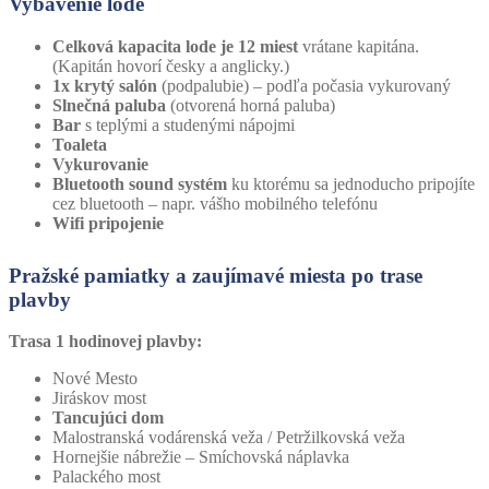
Vybavenie lode
Celková kapacita lode je 12 miest
vrátane kapitána.
(Kapitán hovorí česky a anglicky.)
1x krytý salón
(podpalubie) – podľa počasia vykurovaný
Slnečná paluba
(otvorená horná paluba)
Bar
s teplými a studenými nápojmi
Toaleta
Vykurovanie
Bluetooth sound systém
ku ktorému sa jednoducho pripojíte
cez bluetooth – napr. vášho mobilného telefónu
Wifi pripojenie
Pražské pamiatky a zaujímavé miesta po trase
plavby
Trasa 1 hodinovej plavby:
Nové Mesto
Jiráskov most
Tancujúci dom
Malostranská vodárenská veža / Petržilkovská veža
Hornejšie nábrežie – Smíchovská náplavka
Palackého most