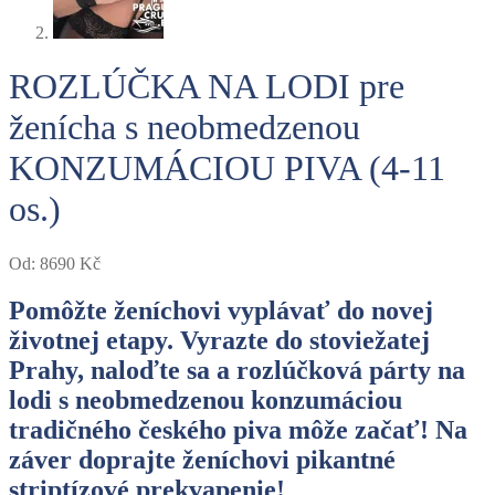
ROZLÚČKA NA LODI pre
ženícha s neobmedzenou
KONZUMÁCIOU PIVA (4-11
os.)
Od:
8690
Kč
Pomôžte ženíchovi vyplávať do novej
životnej etapy. Vyrazte do stoviežatej
Prahy, naloďte sa a rozlúčková párty na
lodi s neobmedzenou konzumáciou
tradičného českého piva môže začať! Na
záver doprajte ženíchovi pikantné
striptízové ​​prekvapenie!