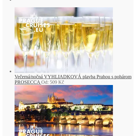
Večerná/nočná VYHLIADKOVÁ plavba Prahou s pohárom
PROSECCA
Od:
509
Kč