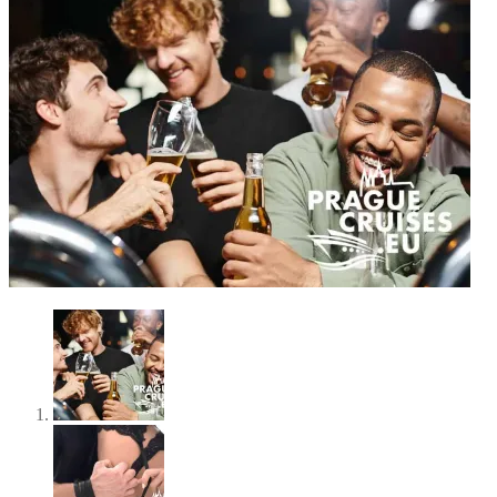
5% ZĽAVA
(vrátane Strip
Show) s kódom:
BOAT PARTY