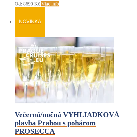
Od:
8690
Kč
Viac info
NOVINKA
Večerná/nočná VYHLIADKOVÁ
plavba Prahou s pohárom
PROSECCA