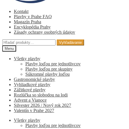
Kontakt
Plavby v Prahe FAQ
Magazín Praha
Encyklopédia Prahy
Zásady ochrany osobných údajov
Hľadať:
Vyhľadávanie
Menu
Všetky plavby
Plavby loďou pre jednotlivcov
Plavby loďou pre skupiny
Súkromné ​​plavby loďou
Gastronomické plavby
Vyhliadkové plavby
Zážitkové plavby
Rozlúčka so slobodou na lodi
Advent a Vianoce
Silvester 2026 / Nový rok 2027
Valentín v Prahe 2027
Všetky plavby
Plavby loďou pre jednotlivcov