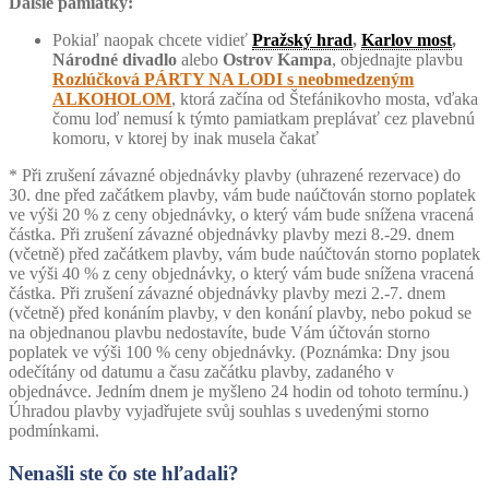
Ďalšie pamiatky:
Pokiaľ naopak chcete vidieť
Pražský hrad
,
Karlov most
,
Národné divadlo
alebo
Ostrov Kampa
, objednajte plavbu
Rozlúčková PÁRTY NA LODI s neobmedzeným
ALKOHOLOM
, ktorá začína od Štefánikovho mosta, vďaka
čomu loď nemusí k týmto pamiatkam preplávať cez plavebnú
komoru, v ktorej by inak musela čakať
* Při zrušení závazné objednávky plavby (uhrazené rezervace) do
30. dne před začátkem plavby, vám bude naúčtován storno poplatek
ve výši 20 % z ceny objednávky, o který vám bude snížena vracená
částka. Při zrušení závazné objednávky plavby mezi 8.-29. dnem
(včetně) před začátkem plavby, vám bude naúčtován storno poplatek
ve výši 40 % z ceny objednávky, o který vám bude snížena vracená
částka. Při zrušení závazné objednávky plavby mezi 2.-7. dnem
(včetně) před konáním plavby, v den konání plavby, nebo pokud se
na objednanou plavbu nedostavíte, bude Vám účtován storno
poplatek ve výši 100 % ceny objednávky. (Poznámka: Dny jsou
odečítány od datumu a času začátku plavby, zadaného v
objednávce. Jedním dnem je myšleno 24 hodin od tohoto termínu.)
Úhradou plavby vyjadřujete svůj souhlas s uvedenými storno
podmínkami.
Nenašli ste čo ste hľadali?