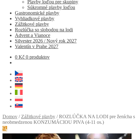
Plavby loďou pre skupiny
Súkromné ​​plavby loďou
Gastronomické plavby
Vyhliadkové plavby
Zážitkové plavby
Rozlúčka so slobodou na lodi
Advent a Vianoce
Silvester 2026 / Nový rok 2027
Valentín v Prahe 2027
0
Kč
0 produktov
Domov
/
Zážitkové plavby
/
ROZLÚČKA NA LODI pre ženícha s
neobmedzenou KONZUMÁCIOU PIVA (4-11 os.)
🔍