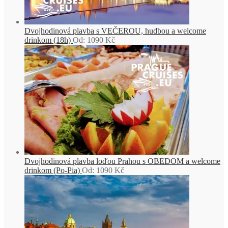
Dvojhodinová plavba s VEČEROU, hudbou a welcome
drinkom (18h)
Od:
1090
Kč
Dvojhodinová plavba loďou Prahou s OBEDOM a welcome
drinkom (Po-Pia)
Od:
1090
Kč