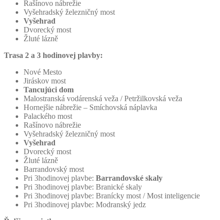
Rašínovo nábrežie
Vyšehradský železničný most
Vyšehrad
Dvorecký most
Žluté lázně
Trasa 2 a 3 hodinovej plavby:
Nové Mesto
Jiráskov most
Tancujúci dom
Malostranská vodárenská veža / Petržilkovská veža
Hornejšie nábrežie – Smíchovská náplavka
Palackého most
Rašínovo nábrežie
Vyšehradský železničný most
Vyšehrad
Dvorecký most
Žluté lázně
Barrandovský most
Pri 3hodinovej plavbe:
Barrandovské skaly
Pri 3hodinovej plavbe: Branické skaly
Pri 3hodinovej plavbe: Branícky most / Most inteligencie
Pri 3hodinovej plavbe: Modranský jedz