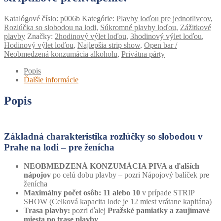
Katalógové číslo:
p006b
Kategórie:
Plavby loďou pre jednotlivcov
,
Rozlúčka so slobodou na lodi
,
Súkromné ​​plavby loďou
,
Zážitkové
plavby
Značky:
2hodinový výlet loďou
,
3hodinový výlet loďou
,
Hodinový výlet loďou
,
Najlepšia strip show
,
Open bar /
Neobmedzená konzumácia alkoholu
,
Privátna párty
Popis
Ďalšie informácie
Popis
Základná charakteristika rozlúčky so slobodou v
Prahe na lodi – pre ženícha
NEOBMEDZENÁ KONZUMÁCIA PIVA a ďalších
nápojov
po celú dobu plavby – pozri Nápojový balíček pre
ženícha
Maximálny počet osôb:
11 alebo 10
v prípade STRIP
SHOW (Celková kapacita lode je 12 miest vrátane kapitána)
Trasa plavby:
pozri ďalej
Pražské pamiatky a zaujímavé
miesta po trase plavby