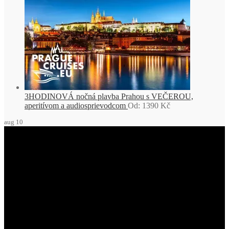
3HODINOVÁ nočná plavba Prahou s VEČEROU,
aperitívom a audiosprievodcom
Od:
1390
Kč
aug
10