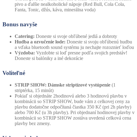
pivo a ďalšie nealkoholické nápoje (Red Bull, Cola Cola,
Fanta, Tonic, džús, káva, minerálna voda)
Bonus navyše
Catering:
Doneste si svoje obľúbené jedlá a dobroty
Hudba a ozvučenie lode:
Doneste si svoju obľúbenú hudbu
a vďaka bluetooth sound systému ju nechajte rozoznieť loďou
Výzdoba:
Vyzdobte si loď presne podľa svojich predstáv!
Doneste si balóniky a iné dekorácie
Voliteľné
STRIP SHOW: Dámske striptízové ​​vystúpenie
(1
striptérka, 15 minút)
Pokiaľ si objednáte 2hodinovú alebo 3 hodinovú plavbu v
kombinácii so STRIP SHOW, bude vám z celkovej ceny za
plavbu dodatočne odpočítaná čiastka 350 Kč (pri 2h plavby)
alebo 700 Kč (u 3h plavby). Pri objednaní hodinovej plavby v
kombinácii so STRIP SHOW zostáva uvedená celková cena
plavby bez zmeny.