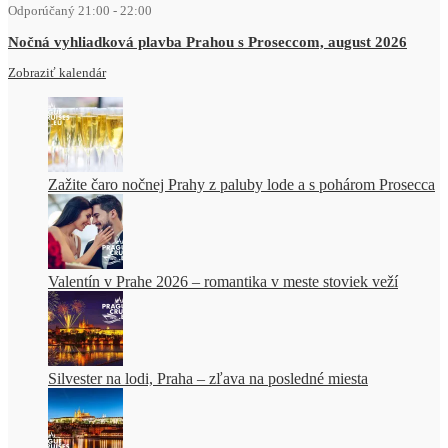
Odporúčaný
21:00
-
22:00
Nočná vyhliadková plavba Prahou s Proseccom, august 2026
Zobraziť kalendár
Zažite čaro nočnej Prahy z paluby lode a s pohárom Prosecca
Valentín v Prahe 2026 – romantika v meste stoviek veží
Silvester na lodi, Praha – zľava na posledné miesta