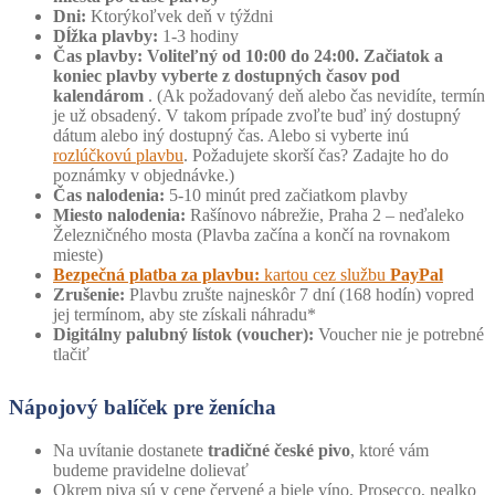
Dni:
Ktorýkoľvek deň v týždni
Dĺžka plavby:
1-3 hodiny
Čas plavby: Voliteľný od 10:00 do 24:00. Začiatok a
koniec plavby vyberte z dostupných časov pod
kalendárom
. (Ak požadovaný deň alebo čas nevidíte, termín
je už obsadený. ​​V takom prípade zvoľte buď iný dostupný
dátum alebo iný dostupný čas. Alebo si vyberte inú
rozlúčkovú plavbu
. Požadujete skorší čas? Zadajte ho do
poznámky v objednávke.)
Čas nalodenia:
5-10 minút pred začiatkom plavby
Miesto nalodenia:
Rašínovo nábrežie, Praha 2 – neďaleko
Železničného mosta (Plavba začína a končí na rovnakom
mieste)
Bezpečná platba za plavbu:
kartou cez službu
PayPal
Zrušenie:
Plavbu zrušte najneskôr 7 dní (168 hodín) vopred
jej termínom, aby ste získali náhradu*
Digitálny palubný lístok (voucher):
Voucher nie je potrebné
tlačiť
Nápojový balíček pre ženícha
Na uvítanie dostanete
tradičné české pivo
, ktoré vám
budeme pravidelne dolievať
Okrem piva sú v cene červené a biele víno, Prosecco, nealko