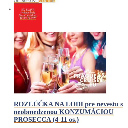
Od:
8690
Kč
Viac info
5% ZĽAVA
(vrátane Strip
Show) s kódom:
BOAT PARTY
ROZLÚČKA NA LODI pre nevestu s
neobmedzenou KONZUMÁCIOU
PROSECCA (4-11 os.)