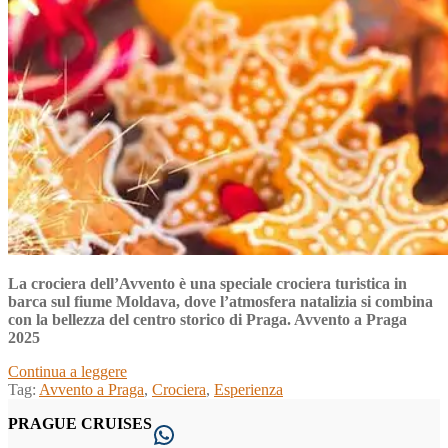
La crociera dell’Avvento è una speciale crociera turistica in
barca sul fiume Moldava, dove l’atmosfera natalizia si combina
con la bellezza del centro storico di Praga. Avvento a Praga
2025
Avvento
Continua a leggere
a
Tag:
Avvento a Praga
,
Crociera
,
Esperienza
Praga
PRAGUE CRUISES
2025
WhatsApp
–