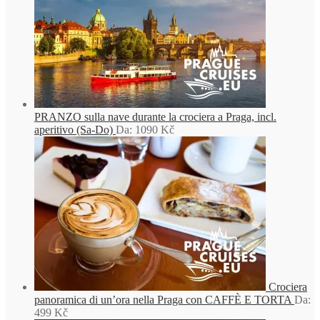
PRANZO sulla nave durante la crociera a Praga, incl.
aperitivo (Sa-Do)
Da:
1090
Kč
Crociera
panoramica di un’ora nella Praga con CAFFÈ E TORTA
Da:
499
Kč