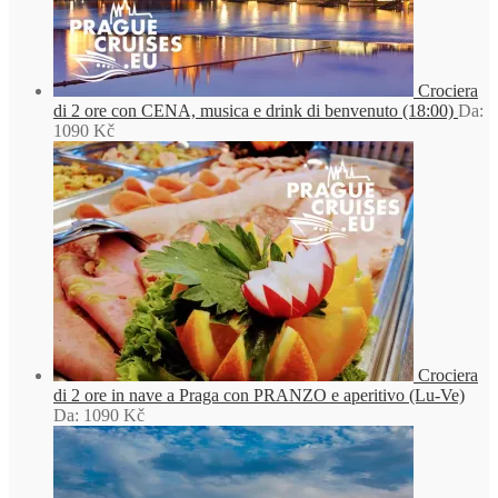
Crociera
di 2 ore con CENA, musica e drink di benvenuto (18:00)
Da:
1090
Kč
Crociera
di 2 ore in nave a Praga con PRANZO e aperitivo (Lu-Ve)
Da:
1090
Kč