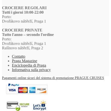
Crociera
dell’Avvento
CROCIERE REGOLARI
a
Tutti i giorni 10:00-22:00
Praga
Porto:
Dvořákovo nábřeží, Praga 1
CROCIERE PRIVATE
Tutto l'anno – secondo l'ordine
Porto:
Dvořákovo nábřeží, Praga 1
Rašínovo nábřeží, Praga 2
Contatto
Praga Magazine
Enciclopedia di Praga
Informativa sulla privacy
Pagamenti online sicuri del sistema di prenotazione PRAGUE CRUISES