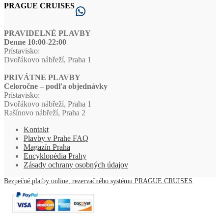
PRAGUE CRUISES
2025
WhatsApp
–
Adventná
plavba
PRAVIDELNÉ PLAVBY
Prahou
Denne 10:00-22:00
Prístavisko:
Dvořákovo nábřeží, Praha 1
PRIVÁTNE PLAVBY
Celoročne – podľa objednávky
Prístavisko:
Dvořákovo nábřeží, Praha 1
Rašínovo nábřeží, Praha 2
Kontakt
Plavby v Prahe FAQ
Magazín Praha
Encyklopédia Prahy
Zásady ochrany osobných údajov
Bezpečné platby online, rezervačného systému PRAGUE CRUISES