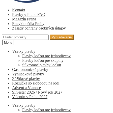
Kontakt
Plavby v Prahe FAQ
Magazín Praha
Encyklopédia Prahy
Zásady ochrany osobných údajov
Hľadať:
Vyhľadávanie
Menu
Všetky plavby
Plavby loďou pre jednotlivcov
Plavby loďou pre skupiny
Súkromné ​​plavby loďou
Gastronomické plavby
Vyhliadkové plavby
Zážitkové plavby
Rozlúčka so slobodou na lodi
Advent a Vianoce
Silvester 2026 / Nový rok 2027
Valentín v Prahe 2027
Všetky plavby
Plavby loďou pre jednotlivcov