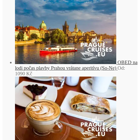
OBED na
lodi počas plavby Prahou vrátane aperitívu (So-Ne)
Od:
1090
Kč