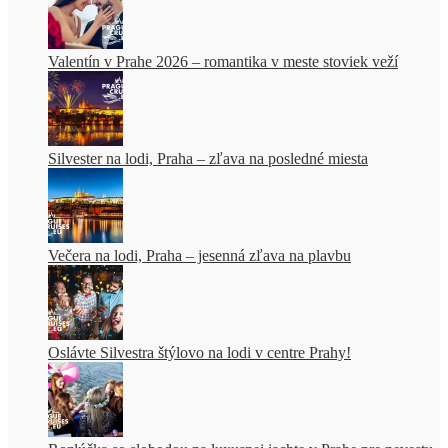
Valentín v Prahe 2026 – romantika v meste stoviek veží
Silvester na lodi, Praha – zľava na posledné miesta
Večera na lodi, Praha – jesenná zľava na plavbu
Oslávte Silvestra štýlovo na lodi v centre Prahy!