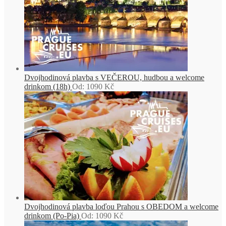
Dvojhodinová plavba s VEČEROU, hudbou a welcome
drinkom (18h)
Od:
1090
Kč
Dvojhodinová plavba loďou Prahou s OBEDOM a welcome
drinkom (Po-Pia)
Od:
1090
Kč