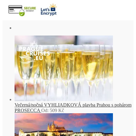
Večerná/nočná VYHLIADKOVÁ plavba Prahou s pohárom
PROSECCA
Od:
509
Kč