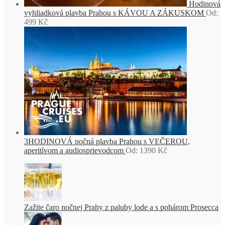
Hodinová
vyhliadková plavba Prahou s KÁVOU A ZÁKUSKOM
Od:
499
Kč
3HODINOVÁ nočná plavba Prahou s VEČEROU,
aperitívom a audiosprievodcom
Od:
1390
Kč
Zažite čaro nočnej Prahy z paluby lode a s pohárom Prosecca