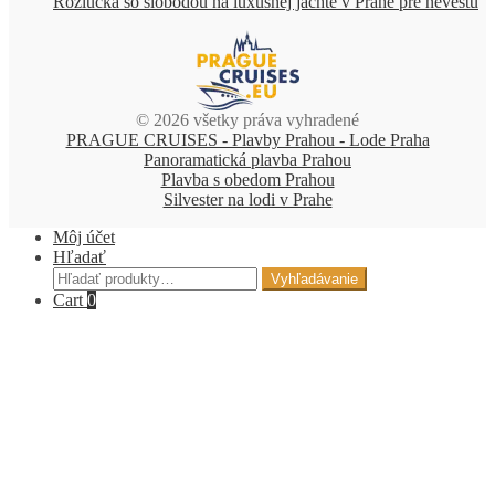
Rozlúčka so slobodou na luxusnej jachte v Prahe pre nevestu
© 2026 všetky práva vyhradené
PRAGUE CRUISES - Plavby Prahou - Lode Praha
Panoramatická plavba Prahou
Plavba s obedom Prahou
Silvester na lodi v Prahe
Môj účet
Hľadať
Hľadať:
Vyhľadávanie
Cart
0