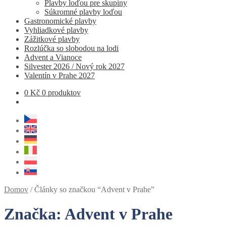
Plavby loďou pre skupiny
Súkromné ​​plavby loďou
Gastronomické plavby
Vyhliadkové plavby
Zážitkové plavby
Rozlúčka so slobodou na lodi
Advent a Vianoce
Silvester 2026 / Nový rok 2027
Valentín v Prahe 2027
0
Kč
0 produktov
Domov
/
Články so značkou “Advent v Prahe”
Značka:
Advent v Prahe