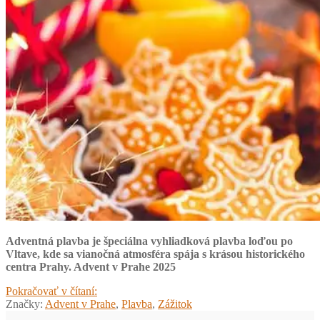
Adventná plavba je špeciálna vyhliadková plavba loďou po
Vltave, kde sa vianočná atmosféra spája s krásou historického
centra Prahy. Advent v Prahe 2025
Advent
Pokračovať v čítaní:
v
Značky:
Advent v Prahe
,
Plavba
,
Zážitok
Prahe