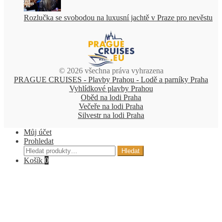
Rozlučka se svobodou na luxusní jachtě v Praze pro nevěstu
© 2026 všechna práva vyhrazena
PRAGUE CRUISES - Plavby Prahou - Lodě a parníky Praha
Vyhlídkové plavby Prahou
Oběd na lodi Praha
Večeře na lodi Praha
Silvestr na lodi Praha
Můj účet
Prohledat
Hledat:
Hledat
Košík
0