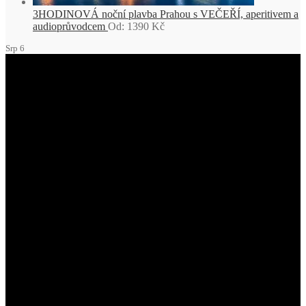
3HODINOVÁ noční plavba Prahou s VEČEŘÍ, aperitivem a
audioprůvodcem
Od:
1390
Kč
Srp
6