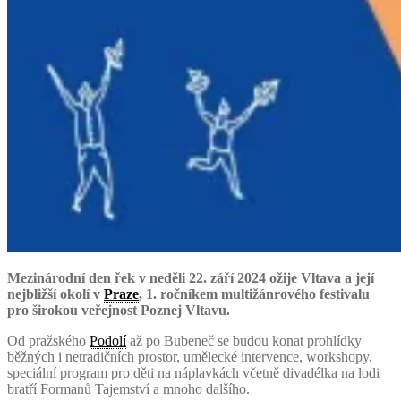
Mezinárodní den řek v neděli 22. září 2024 ožije Vltava a její
nejbližší okolí v
Praze
, 1. ročníkem multižánrového festivalu
pro širokou veřejnost Poznej Vltavu.
Od pražského
Podolí
až po Bubeneč se budou konat prohlídky
běžných i netradičních prostor, umělecké intervence, workshopy,
speciální program pro děti na náplavkách včetně divadélka na lodi
bratří Formanů Tajemství a mnoho dalšího.