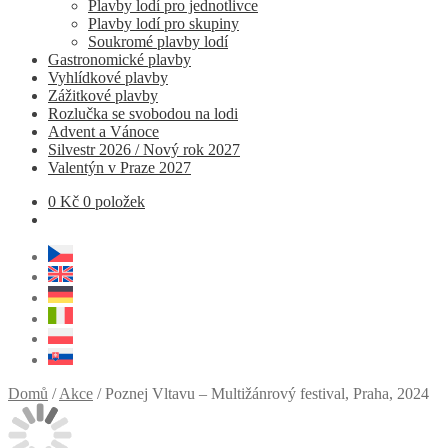
Plavby lodí pro jednotlivce
Plavby lodí pro skupiny
Soukromé plavby lodí
Gastronomické plavby
Vyhlídkové plavby
Zážitkové plavby
Rozlučka se svobodou na lodi
Advent a Vánoce
Silvestr 2026 / Nový rok 2027
Valentýn v Praze 2027
0
Kč
0 položek
Domů
/
Akce
/
Poznej Vltavu – Multižánrový festival, Praha, 2024