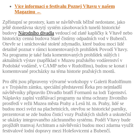
Více informací o festivalu Poznej Vltavu v našem
Magazínu ←
Zpřístupní se prostory, kam se návštěvník běžně nedostane, jako
ještě donedávna skrytý systém zásobovacích tunelů historické
budovy
Národního divadla
vedoucí od zlaté kapličky k Vltavě nebo
historicky cenná budova Staré čistírny odpadních vod v Bubenči.
Otevře se i smíchovské stoleté zdymadlo, které budou moci lidé
detailně poznat v rámci komentovaných prohlídek Povodí Vltavy.
Na programu je také řada komentovaných prohlídek stálých i
aktuálních výstav (například v Muzeu pražského vodárenství v
Podolské vodárně, v CAMP nebo v Rudolfinu), budou se konat i
komentované procházky na téma historie pražských mostů.
Pro děti jsou připraveny výtvarné workshopy v Galerii Rudolfinum
a v Trojském zámku, speciální představení Řeka pro nejmladší
návštěvníky připravilo Divadlo bratří Formanů na lodi Tajemství.
Náplavky zaplní vzdělávací programy na téma ochrany životního
prostředí v režii Muzea města Prahy a Lesů hl. m. Prahy, lidé se
budou moci svézt na plachetnicích, otevřou se historické parníky,
prezentovat se zde budou čisticí vozy Pražských služeb a uskuteční
se ukázky integrovaného záchranného systému. Podél Vltavy bude
projíždět tramvaj Architram a návštěvníci budou moci zdarma využít
festivalové lodní dopravy mezi Holešovicemi a Bubenčí.