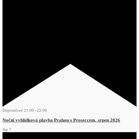
Doporučené
21:00
-
22:00
Noční vyhlídková plavba Prahou s Proseccem, srpen 2026
Srp
7