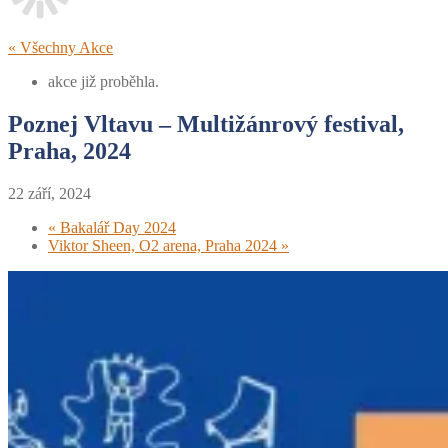
« Všechny Akce
akce již proběhla.
Poznej Vltavu – Multižánrový festival,
Praha, 2024
22 září, 2024
«
Bakalář Day 2024
Viktor Sheen, O2 arena, Praha 2024
»