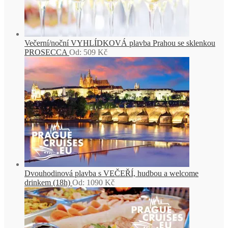
Večerní/noční VYHLÍDKOVÁ plavba Prahou se sklenkou
PROSECCA
Od:
509
Kč
Dvouhodinová plavba s VEČEŘÍ, hudbou a welcome
drinkem (18h)
Od:
1090
Kč