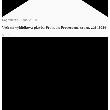
Doporučené
20:00
-
21:00
Večerní vyhlídková plavba Prahou s Proseccem, srpen, září 2026
Srp
7