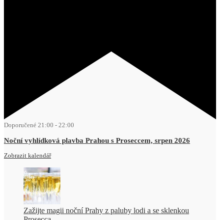
Doporučené
21:00
-
22:00
Noční vyhlídková plavba Prahou s Proseccem, srpen 2026
Zobrazit kalendář
Zažijte magii noční Prahy z paluby lodi a se sklenkou
Prosecca