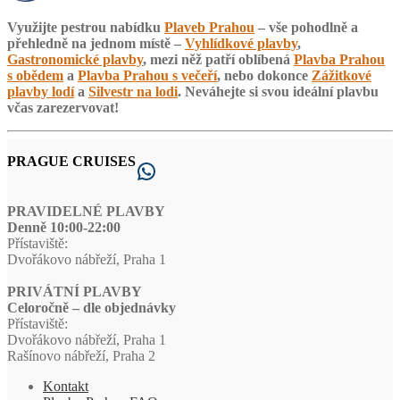
Využijte pestrou nabídku
Plaveb Prahou
– vše pohodlně a
přehledně na jednom místě –
Vyhlídkové plavby
,
Gastronomické plavby
, mezi něž patří oblíbená
Plavba Prahou
s obědem
a
Plavba Prahou s večeří
, nebo dokonce
Zážitkové
plavby lodí
a
Silvestr na lodi
. Neváhejte si svou ideální plavbu
včas zarezervovat!
PRAGUE CRUISES
WhatsApp
PRAVIDELNÉ PLAVBY
Denně 10:00-22:00
Přístaviště:
Dvořákovo nábřeží, Praha 1
PRIVÁTNÍ PLAVBY
Celoročně – dle objednávky
Přístaviště:
Dvořákovo nábřeží, Praha 1
Rašínovo nábřeží, Praha 2
Kontakt