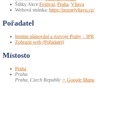
Štítky Akce:
Festival
,
Praha
,
Vltava
Webová stránka:
https://poznejvltavu.cz/
Pořadatel
Institut plánování a rozvoje Prahy – IPR
Zobrazit web (Pořadatel)
Místosto
Praha
Praha
Praha
,
Czech Republic
+ Google Mapa