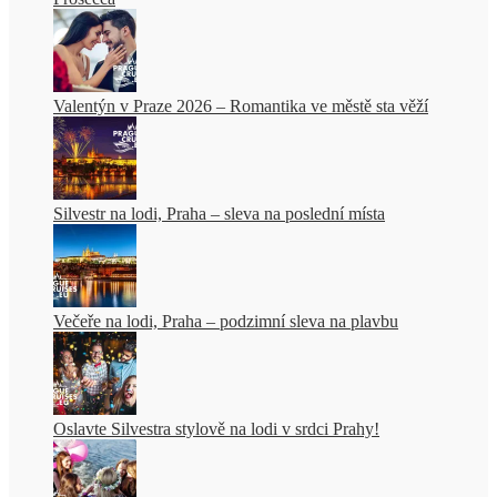
Valentýn v Praze 2026 – Romantika ve městě sta věží
Silvestr na lodi, Praha – sleva na poslední místa
Večeře na lodi, Praha – podzimní sleva na plavbu
Oslavte Silvestra stylově na lodi v srdci Prahy!