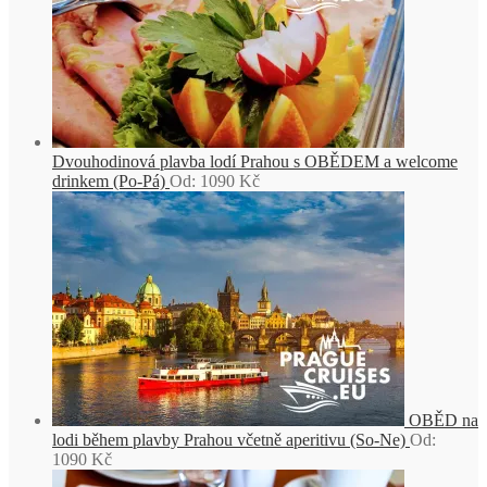
Dvouhodinová plavba lodí Prahou s OBĚDEM a welcome
drinkem (Po-Pá)
Od:
1090
Kč
OBĚD na
lodi během plavby Prahou včetně aperitivu (So-Ne)
Od:
1090
Kč