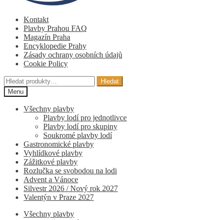
Kontakt
Plavby Prahou FAQ
Magazín Praha
Encyklopedie Prahy
Zásady ochrany osobních údajů
Cookie Policy
Hledat:
Hledat
Menu
Všechny plavby
Plavby lodí pro jednotlivce
Plavby lodí pro skupiny
Soukromé plavby lodí
Gastronomické plavby
Vyhlídkové plavby
Zážitkové plavby
Rozlučka se svobodou na lodi
Advent a Vánoce
Silvestr 2026 / Nový rok 2027
Valentýn v Praze 2027
Všechny plavby