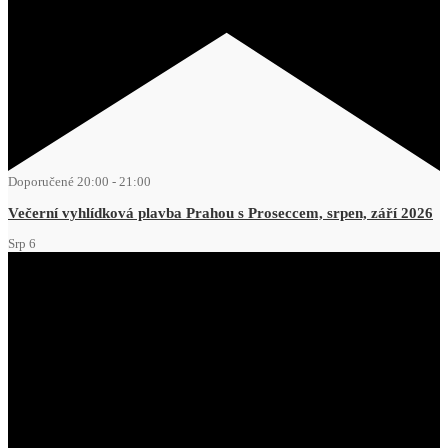
Doporučené
20:00
-
21:00
Večerní vyhlídková plavba Prahou s Proseccem, srpen, září 2026
Srp
6