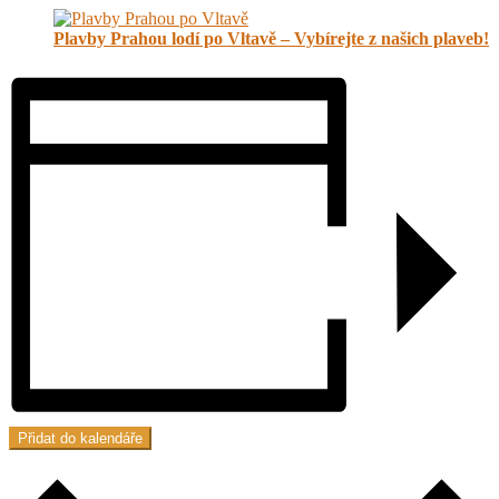
Plavby Prahou lodí po Vltavě – Vybírejte z našich plaveb!
Přidat do kalendáře