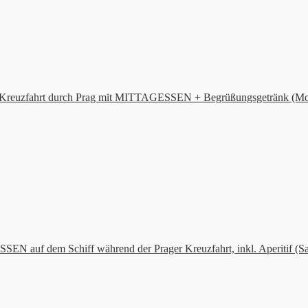
 Kreuzfahrt durch Prag mit MITTAGESSEN + Begrüßungsgetränk (Mo
N auf dem Schiff während der Prager Kreuzfahrt, inkl. Aperitif (S