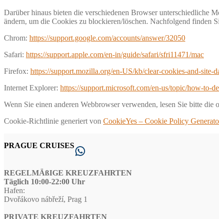
Darüber hinaus bieten die verschiedenen Browser unterschiedliche 
ändern, um die Cookies zu blockieren/löschen. Nachfolgend finden
Chrom:
https://support.google.com/accounts/answer/32050
Safari:
https://support.apple.com/en-in/guide/safari/sfri11471/mac
Firefox:
https://support.mozilla.org/en-US/kb/clear-cookies-and-site-
Internet Explorer:
https://support.microsoft.com/en-us/topic/how-to-d
Wenn Sie einen anderen Webbrowser verwenden, lesen Sie bitte die o
Cookie-Richtlinie generiert von
CookieYes – Cookie Policy Generato
PRAGUE CRUISES
WhatsApp
REGELMÄßIGE KREUZFAHRTEN
Täglich 10:00-22:00 Uhr
Hafen:
Dvořákovo nábřeží, Prag 1
PRIVATE KREUZFAHRTEN