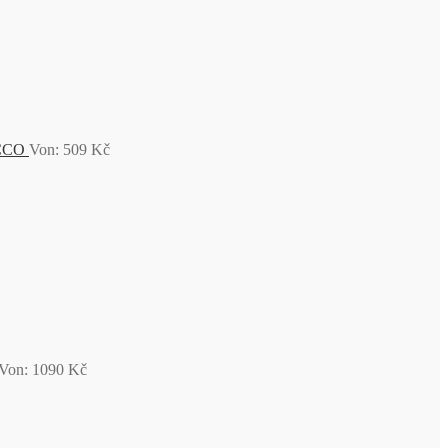
ECCO
Von:
509
Kč
Von:
1090
Kč