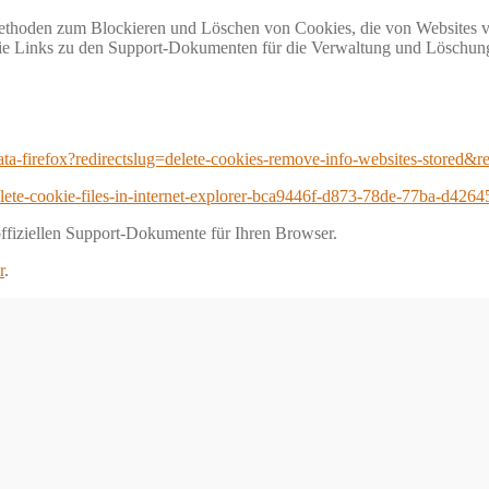
Methoden zum Blockieren und Löschen von Cookies, die von Websites v
 Sie Links zu den Support-Dokumenten für die Verwaltung und Löschun
data-firefox?redirectslug=delete-cookies-remove-info-websites-stored&
elete-cookie-files-in-internet-explorer-bca9446f-d873-78de-77ba-d4264
ffiziellen Support-Dokumente für Ihren Browser.
r
.