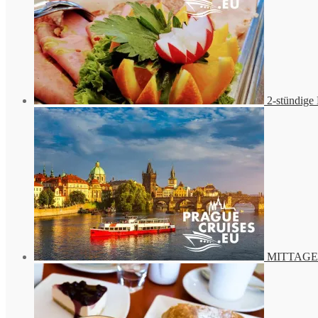
2-stündige
MITTAGESSE