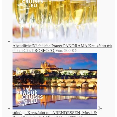
Abendliche/Nächtliche Prager PANORAMA Kreuzfahrt mit
einem Glas PROSECCO
Von:
509
Kč
2-
stündige Kreuzfahrt mit ABENDESSEN, Musik &