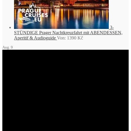
3-
STÜNDIGE Prager Nachtkreuzfahrt mit ABENDESSEN,
Aperitif & Audioguide
Von:
1390
Kč
Aug.
9