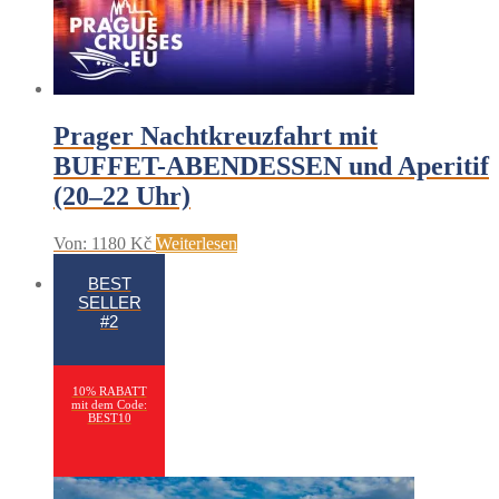
Prager Nachtkreuzfahrt mit
BUFFET-ABENDESSEN und Aperitif
(20–22 Uhr)
Von:
1180
Kč
Weiterlesen
BEST
SELLER
#2
10% RABATT
mit dem Code:
BEST10