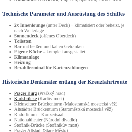
Technische Parameter und Ausrüstung des Schiffes
2x Innenlounge
(unter Deck) – klimatisiert oder beheizt, je
nach Wetterlage
Sonnendeck
(offenes Oberdeck)
Toiletten
Bar
mit heißen und kalten Getränken
Eigene
Küche
– komplett ausgestattet
Klimaanlage
Heizung
Bezahlterminal für Kartenzahlungen
Historische Denkmäler entlang der Kreuzfahrtroute
Prager Burg
(Pražský hrad)
Karlsbrücke
(Karlův most)
Kleinseitner Brückenturm (Malostranská mostecká věž)
Altstädter Brückenturm (Staroměstská mostecká věž)
Rudolfinum – Konzertsaal
Nationaltheater (Národní divadlo)
Štefánik-Brücke (Štefánikův most)
Prager Altstadt (Staré Město)