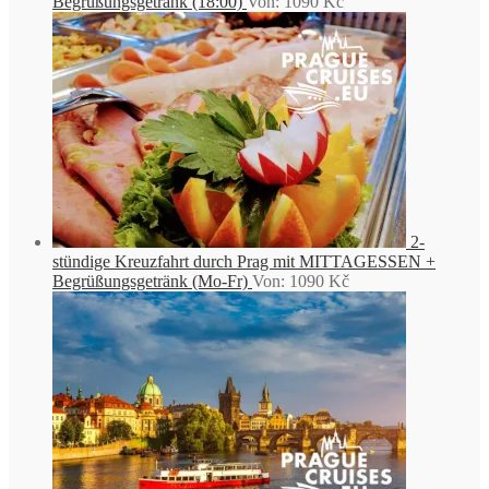
Begrüßungsgetränk (18:00)
Von:
1090
Kč
2-
stündige Kreuzfahrt durch Prag mit MITTAGESSEN +
Begrüßungsgetränk (Mo-Fr)
Von:
1090
Kč