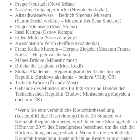
Prager Neustadt (Nové Město)
Novotný-Fußgängerbrücke (Novotného lávka)
Altstadtwasserwerk – Bedrich Smetana Museum
(Staroměstská vodárna – Muzeum Bedřicha Smetany)
Prager Kleinseite (Malá Strana)
Insel Kampa (Ostrov Kampa)
Eulen Mühlen (Sovovy mlýny)
Aussichtsturm Petřín (Petřínská rozhledna)
Franz Kafka Museum – Hergets Ziegelei (Muzeum Franze
Kafky – Hergetova cihelna)
Mánes-Brücke (Mánesův most)
Brücke der Legionen (Most Legií)
Straka-Akademie – Regierungsamt der Tschechischen
Republik (Strakova akademie – budova Vlády ČR)
Tschech Brücke (Čechův Most)
Gebäude des Ministeriums für Industrie und Handel der
Tschechischen Republik (Budova Ministerstva průmyslu a
obchodu ČR)
*Wenn Sie eine verbindliche Kreuzfahrtbestellung
(kostenpflichtige Reservierung) bis zu 24 Stunden vor
Kreuzfahrtbeginn stornieren, wird Ihnen eine Stornogebühr in
Höhe von 20 % des Bestellpreises berechnet, um die sich der
Rückerstattungsbetrag reduziert. Wenn Sie die verbindliche
Kreuzfahrtbestellung (kostenpflichtige Reservierung) später