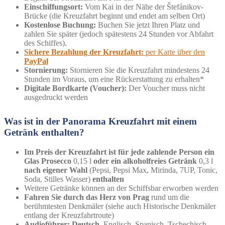
Einschiffungsort:
Vom Kai in der Nähe der Štefánikov-
Brücke (die Kreuzfahrt beginnt und endet am selben Ort)
Kostenlose Buchung:
Buchen Sie jetzt Ihren Platz und
zahlen Sie später (jedoch spätestens 24 Stunden vor Abfahrt
des Schiffes).
Sichere Bezahlung der Kreuzfahrt:
per Karte über den
PayPal
Stornierung:
Stornieren Sie die Kreuzfahrt mindestens 24
Stunden im Voraus, um eine Rückerstattung zu erhalten*
Digitale Bordkarte (Voucher):
Der Voucher muss nicht
ausgedruckt werden
Was ist in der Panorama Kreuzfahrt mit einem
Getränk enthalten?
Im Preis der Kreuzfahrt ist für jede zahlende Person ein
Glas Prosecco
0,15 l
oder ein alkoholfreies Getränk
0,3 l
nach eigener Wahl
(Pepsi, Pepsi Max, Mirinda, 7UP, Tonic,
Soda, Stilles Wasser)
enthalten
Weitere Getränke können an der Schiffsbar erworben werden
Fahren Sie durch das Herz von Prag
rund um die
berühmtesten Denkmäler (siehe auch Historische Denkmäler
entlang der Kreuzfahrtroute)
Audioführer: Deutsch
, Englisch, Spanisch, Tschechisch