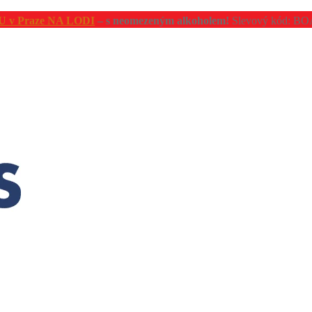
v Praze NA LODI
– s neomezeným alkoholem!
Slevový kód: B