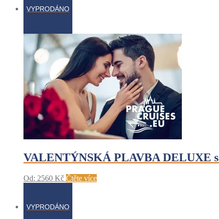
VYPRODÁNO
VALENTÝNSKÁ PLAVBA DELUXE s večeří
Od:
2560
Kč
Čtěte více
VYPRODÁNO