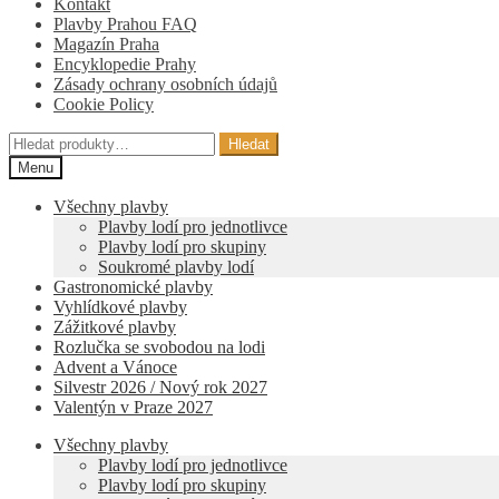
Kontakt
Plavby Prahou FAQ
Magazín Praha
Encyklopedie Prahy
Zásady ochrany osobních údajů
Cookie Policy
Hledat:
Hledat
Menu
Všechny plavby
Plavby lodí pro jednotlivce
Plavby lodí pro skupiny
Soukromé plavby lodí
Gastronomické plavby
Vyhlídkové plavby
Zážitkové plavby
Rozlučka se svobodou na lodi
Advent a Vánoce
Silvestr 2026 / Nový rok 2027
Valentýn v Praze 2027
Všechny plavby
Plavby lodí pro jednotlivce
Plavby lodí pro skupiny