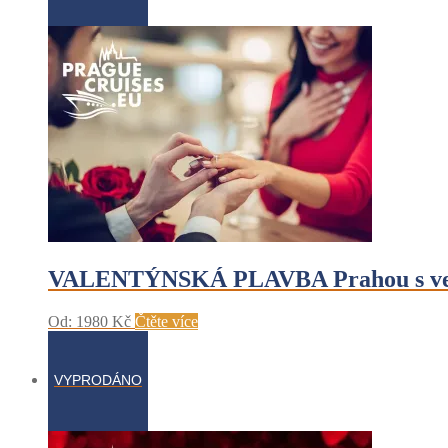
VALENTÝNSKÁ PLAVBA Prahou s večeř
Od:
1980
Kč
Čtěte více
VYPRODÁNO