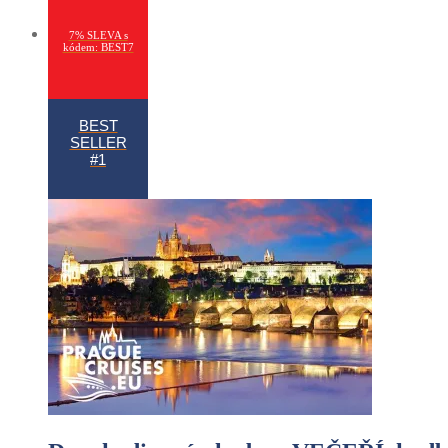
7% SLEVA s
kódem: BEST7
BEST
SELLER
#1