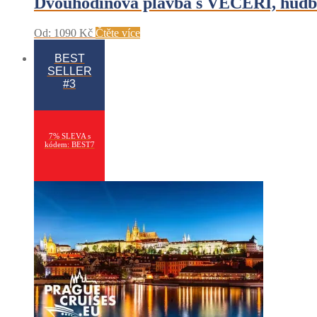
Dvouhodinová plavba s VEČEŘÍ, hudb
Od:
1090
Kč
Čtěte více
BEST
SELLER
#3
7% SLEVA s
kódem: BEST7