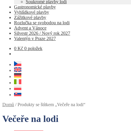
Soukromé plavby lodí
Gastronomické plavby
Vyhlídkové plavby
Zážitkové plavby
Rozlučka se svobodou na lodi
Advent a Vánoce
Silvestr 2026 / Nový rok 2027
Valentýn v Praze 2027
0
Kč
0 položek
Domů
/
Produkty se štítkem „Večeře na lodi“
Večeře na lodi