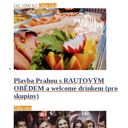
Od:
1090
Kč
Čtěte více
Plavba Prahou s RAUTOVÝM
OBĚDEM a welcome drinkem (pro
skupiny)
Čtěte více