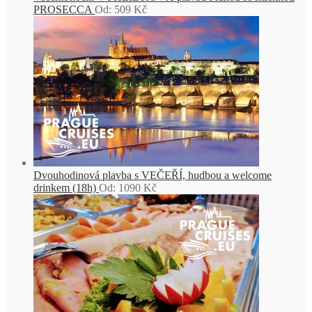
PROSECCA
Od:
509
Kč
Dvouhodinová plavba s VEČEŘÍ, hudbou a welcome
drinkem (18h)
Od:
1090
Kč