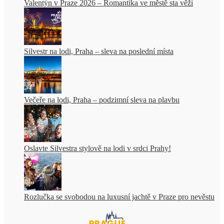
Valentýn v Praze 2026 – Romantika ve městě sta věží
Silvestr na lodi, Praha – sleva na poslední místa
Večeře na lodi, Praha – podzimní sleva na plavbu
Oslavte Silvestra stylově na lodi v srdci Prahy!
Rozlučka se svobodou na luxusní jachtě v Praze pro nevěstu