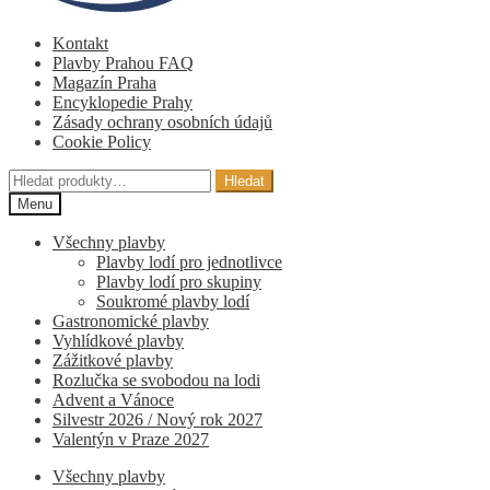
Kontakt
Plavby Prahou FAQ
Magazín Praha
Encyklopedie Prahy
Zásady ochrany osobních údajů
Cookie Policy
Hledat:
Hledat
Menu
Všechny plavby
Plavby lodí pro jednotlivce
Plavby lodí pro skupiny
Soukromé plavby lodí
Gastronomické plavby
Vyhlídkové plavby
Zážitkové plavby
Rozlučka se svobodou na lodi
Advent a Vánoce
Silvestr 2026 / Nový rok 2027
Valentýn v Praze 2027
Všechny plavby