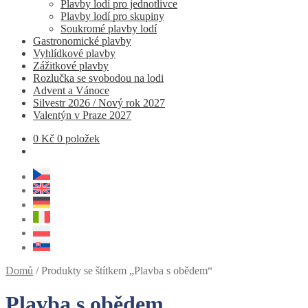
Plavby lodí pro jednotlivce
Plavby lodí pro skupiny
Soukromé plavby lodí
Gastronomické plavby
Vyhlídkové plavby
Zážitkové plavby
Rozlučka se svobodou na lodi
Advent a Vánoce
Silvestr 2026 / Nový rok 2027
Valentýn v Praze 2027
0
Kč
0 položek
Domů
/
Produkty se štítkem „Plavba s obědem“
Plavba s obědem