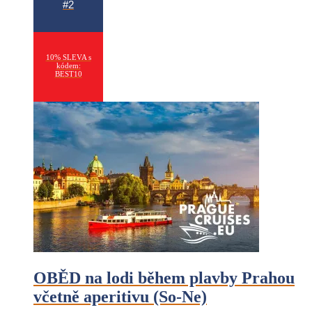
#2
10% SLEVA s
kódem:
BEST10
OBĚD na lodi během plavby Prahou
včetně aperitivu (So-Ne)