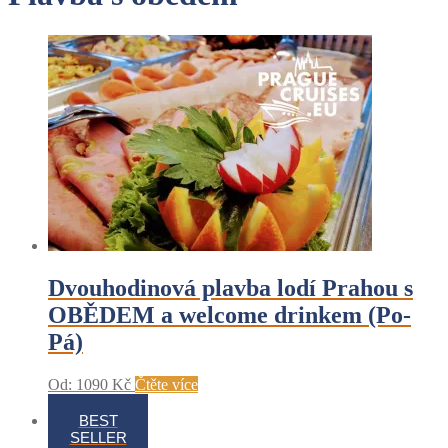
Dvouhodinová plavba lodí Prahou s
OBĚDEM a welcome drinkem (Po-
Pá)
Od:
1090
Kč
Čtěte více
BEST
SELLER