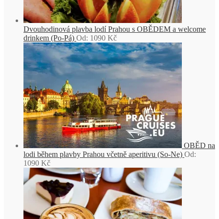
Dvouhodinová plavba lodí Prahou s OBĚDEM a welcome
drinkem (Po-Pá)
Od:
1090
Kč
OBĚD na
lodi během plavby Prahou včetně aperitivu (So-Ne)
Od:
1090
Kč