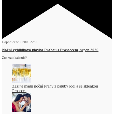
Doporučené
21:00
-
22:00
Noční vyhlídková plavba Prahou s Proseccem, srpen 2026
Zobrazit kalendář
Zažijte magii noční Prahy z paluby lodi a se sklenkou
Prosecca