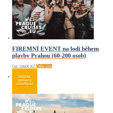
FIREMNÍ EVENT na lodi během
plavby Prahou (60-200 osob)
Od:
18600
Kč
Čtěte více
PŘEDRE-
ZERVACE
OTEVŘENA