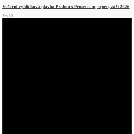
Večerní vyhlídková plavba Prahou s Proseccem, srpen, září 2026
Srp
10