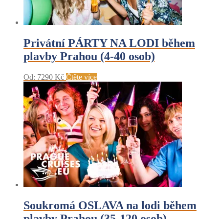
Privátní PÁRTY NA LODI během
plavby Prahou (4-40 osob)
Od:
7290
Kč
Čtěte více
Soukromá OSLAVA na lodi během
plavby Prahou (35-120 osob)