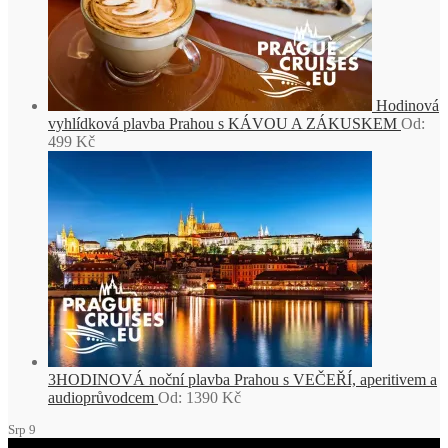
Hodinová
vyhlídková plavba Prahou s KÁVOU A ZÁKUSKEM
Od:
499
Kč
3HODINOVÁ noční plavba Prahou s VEČEŘÍ, aperitivem a
audioprůvodcem
Od:
1390
Kč
Srp
9