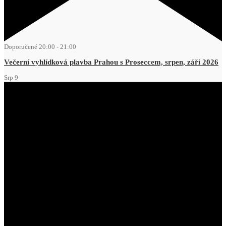
Doporučené
20:00
-
21:00
Večerní vyhlídková plavba Prahou s Proseccem, srpen, září 2026
Srp
9