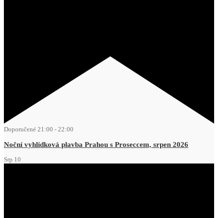
Doporučené
21:00
-
22:00
Noční vyhlídková plavba Prahou s Proseccem, srpen 2026
Srp
10