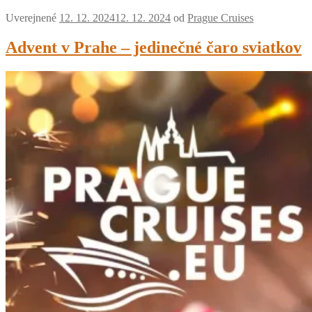
Uverejnené
12. 12. 2024
12. 12. 2024
od
Prague Cruises
Advent v Prahe – jedinečné čaro sviatkov