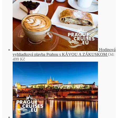
Hodinová
vyhliadková plavba Prahou s KÁVOU A ZÁKUSKOM
Od:
499
Kč