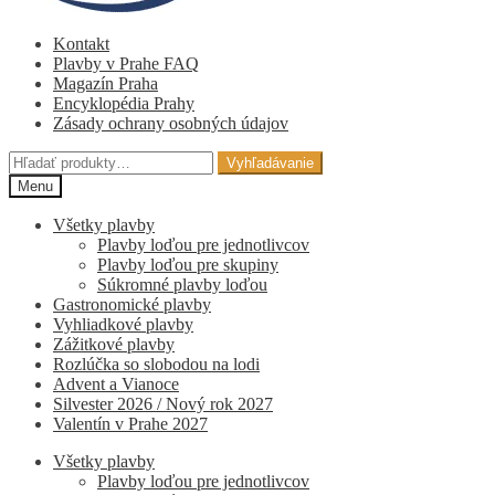
Kontakt
Plavby v Prahe FAQ
Magazín Praha
Encyklopédia Prahy
Zásady ochrany osobných údajov
Hľadať:
Vyhľadávanie
Menu
Všetky plavby
Plavby loďou pre jednotlivcov
Plavby loďou pre skupiny
Súkromné ​​plavby loďou
Gastronomické plavby
Vyhliadkové plavby
Zážitkové plavby
Rozlúčka so slobodou na lodi
Advent a Vianoce
Silvester 2026 / Nový rok 2027
Valentín v Prahe 2027
Všetky plavby
Plavby loďou pre jednotlivcov