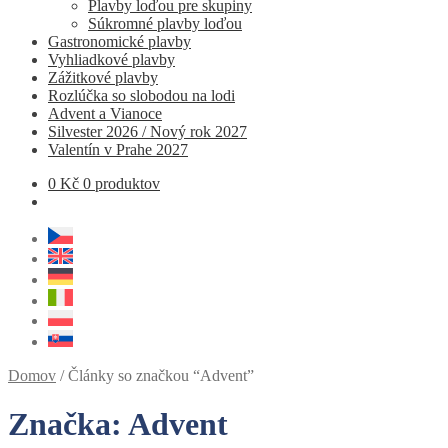
Plavby loďou pre skupiny
Súkromné ​​plavby loďou
Gastronomické plavby
Vyhliadkové plavby
Zážitkové plavby
Rozlúčka so slobodou na lodi
Advent a Vianoce
Silvester 2026 / Nový rok 2027
Valentín v Prahe 2027
0
Kč
0 produktov
Domov
/
Články so značkou “Advent”
Značka:
Advent