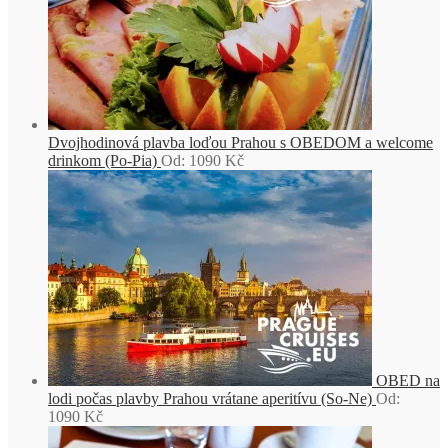
Dvojhodinová plavba loďou Prahou s OBEDOM a welcome
drinkom (Po-Pia)
Od:
1090
Kč
OBED na
lodi počas plavby Prahou vrátane aperitívu (So-Ne)
Od:
1090
Kč