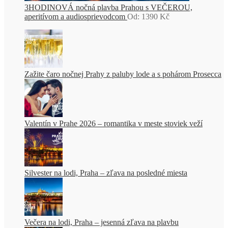
3HODINOVÁ nočná plavba Prahou s VEČEROU,
aperitívom a audiosprievodcom
Od:
1390
Kč
Zažite čaro nočnej Prahy z paluby lode a s pohárom Prosecca
Valentín v Prahe 2026 – romantika v meste stoviek veží
Silvester na lodi, Praha – zľava na posledné miesta
Večera na lodi, Praha – jesenná zľava na plavbu