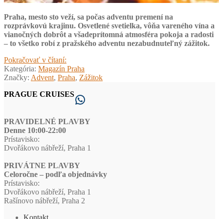
Praha, mesto sto veží, sa počas adventu premení na
rozprávkovú krajinu. Osvetlené svetielka, vôňa vareného vína a
vianočných dobrôt a všadeprítomná atmosféra pokoja a radosti
– to všetko robí z pražského adventu nezabudnuteľný zážitok.
Advent
Pokračovať v čítaní:
v
Kategória:
Magazín Praha
Prahe
Značky:
Advent
,
Praha
,
Zážitok
–
PRAGUE CRUISES
jedinečné
WhatsApp
čaro
sviatkov
PRAVIDELNÉ PLAVBY
Denne 10:00-22:00
Prístavisko:
Dvořákovo nábřeží, Praha 1
PRIVÁTNE PLAVBY
Celoročne – podľa objednávky
Prístavisko:
Dvořákovo nábřeží, Praha 1
Rašínovo nábřeží, Praha 2
Kontakt