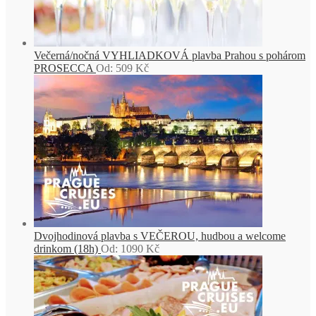
Večerná/nočná VYHLIADKOVÁ plavba Prahou s pohárom
PROSECCA
Od:
509
Kč
Dvojhodinová plavba s VEČEROU, hudbou a welcome
drinkom (18h)
Od:
1090
Kč