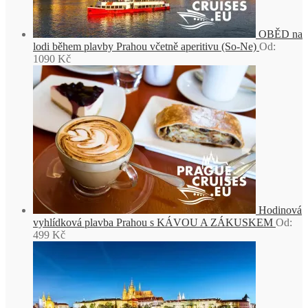
OBĚD na
lodi během plavby Prahou včetně aperitivu (So-Ne)
Od:
1090
Kč
Hodinová
vyhlídková plavba Prahou s KÁVOU A ZÁKUSKEM
Od:
499
Kč