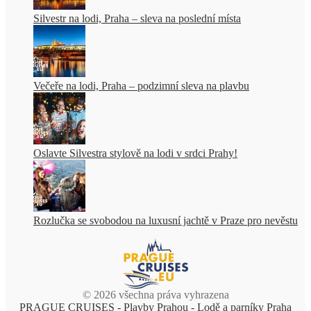
Silvestr na lodi, Praha – sleva na poslední místa
Večeře na lodi, Praha – podzimní sleva na plavbu
Oslavte Silvestra stylově na lodi v srdci Prahy!
Rozlučka se svobodou na luxusní jachtě v Praze pro nevěstu
© 2026 všechna práva vyhrazena
PRAGUE CRUISES - Plavby Prahou - Lodě a parníky Praha