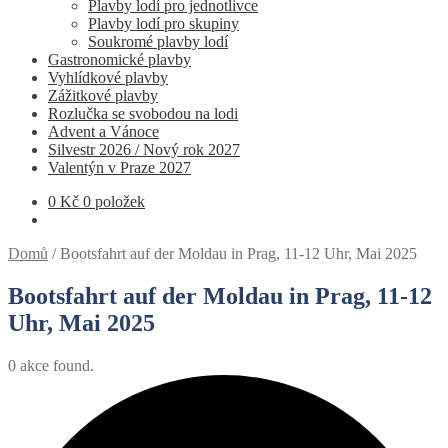
Plavby lodí pro jednotlivce
Plavby lodí pro skupiny
Soukromé plavby lodí
Gastronomické plavby
Vyhlídkové plavby
Zážitkové plavby
Rozlučka se svobodou na lodi
Advent a Vánoce
Silvestr 2026 / Nový rok 2027
Valentýn v Praze 2027
0
Kč
0 položek
Domů
/
Bootsfahrt auf der Moldau in Prag, 11-12 Uhr, Mai 2025
Bootsfahrt auf der Moldau in Prag, 11-12
Uhr, Mai 2025
0 akce found.