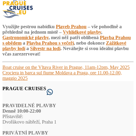
Využijte pestrou nabídku
Plaveb Prahou
– vše pohodlně a
přehledně na jednom místě –
Vyhlídkové plavby
,
Gastronomické plavby
, mezi něž patří oblíbená
Plavba Prahou
s obědem
a
Plavba Prahou s večeří
, nebo dokonce
Zážitkové
plavby lodí
a
Silvestr na lodi
. Neváhejte si svou ideální plavbu
včas zarezervovat!
Navigace
Předchozí
Boat cruise on the Vltava River in Prague, 11am-12pm, May 2025
příspěvek:
Následující
Crociera in barca sul fiume Moldava a Praga, ore 11.00-12.00,
pro
příspěvek:
maggio 2025
příspěvek
PRAGUE CRUISES
WhatsApp
PRAVIDELNÉ PLAVBY
Denně 10:00-22:00
Přístaviště:
Dvořákovo nábřeží, Praha 1
PRIVÁTNÍ PLAVBY