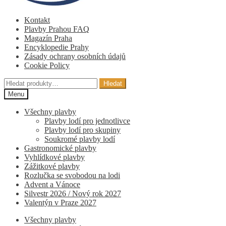
Kontakt
Plavby Prahou FAQ
Magazín Praha
Encyklopedie Prahy
Zásady ochrany osobních údajů
Cookie Policy
Hledat:
Hledat
Menu
Všechny plavby
Plavby lodí pro jednotlivce
Plavby lodí pro skupiny
Soukromé plavby lodí
Gastronomické plavby
Vyhlídkové plavby
Zážitkové plavby
Rozlučka se svobodou na lodi
Advent a Vánoce
Silvestr 2026 / Nový rok 2027
Valentýn v Praze 2027
Všechny plavby