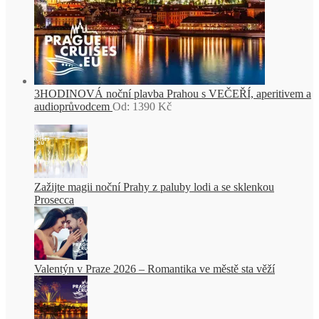
3HODINOVÁ noční plavba Prahou s VEČEŘÍ, aperitivem a
audioprůvodcem
Od:
1390
Kč
Zažijte magii noční Prahy z paluby lodi a se sklenkou
Prosecca
Valentýn v Praze 2026 – Romantika ve městě sta věží