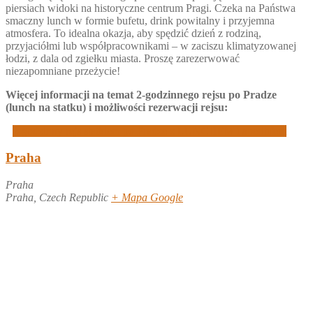
piersiach widoki na historyczne centrum Pragi. Czeka na Państwa
smaczny lunch w formie bufetu, drink powitalny i przyjemna
atmosfera. To idealna okazja, aby spędzić dzień z rodziną,
przyjaciółmi lub współpracownikami – w zaciszu klimatyzowanej
łodzi, z dala od zgiełku miasta. Proszę zarezerwować
niezapomniane przeżycie!
Więcej informacji na temat 2-godzinnego rejsu po Pradze
(lunch na statku) i możliwości rezerwacji rejsu:
2-godzinny rejs statkiem po Pradze z LUNCHEM i aperitifem
Praha
Praha
Praha
,
Czech Republic
+ Mapa Google