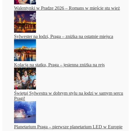
Walentynki w Pradze 2026 – Romans w mieście stu wież
Sylwester na łodzi, Praga – zniżka na ostatnie miejsca
Kolacja na statku, Praga – jesienna zniżka na rejs
Świętuj Sylwestra w dobrym stylu na łodzi w samym sercu
Pragi!
Planetarium Praga – pierwsze planetarium LED w Europie