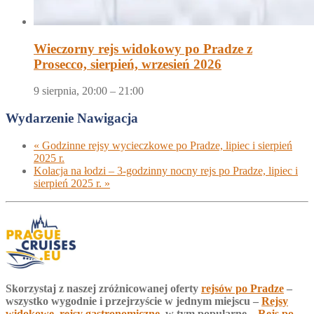
Wieczorny rejs widokowy po Pradze z
Prosecco, sierpień, wrzesień 2026
9 sierpnia, 20:00
–
21:00
Wydarzenie Nawigacja
«
Godzinne rejsy wycieczkowe po Pradze, lipiec i sierpień
2025 r.
Kolacja na łodzi – 3-godzinny nocny rejs po Pradze, lipiec i
sierpień 2025 r.
»
Skorzystaj z naszej zróżnicowanej oferty
rejsów po Pradze
–
wszystko wygodnie i przejrzyście w jednym miejscu –
Rejsy
widokowe
,
rejsy gastronomiczne
, w tym popularne –
Rejs po