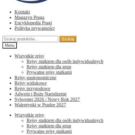
Kontakt
Magazyn Praga
Encyklopedia Pragi
Polityka prywatności
Szukaj:
Szukaj
Menu
Wszystkie rejsy
Rejsy statkiem dla osób indywidualnych
Rejsy statkiem dla grup
Prywatne rejsy statkami
Rejsy gastronomiczne
Rejsy widokowe
Rejsy przygodowe
Adwent i Boże Narodzenie
Sylwester 2026 / Nowy Rok 2027
Walentynki w Pradze 2027
Wszystkie rejsy
Rejsy statkiem dla osób indywidualnych
Rejsy statkiem dla grup
Prywatne rejsy statkami