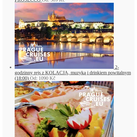
2-
godzinny rejs z KOLACJĄ, muzyką i drinkiem powitalnym
(18:00)
Od:
1090
Kč