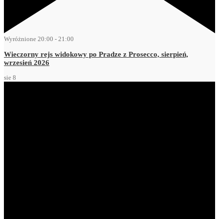
Wyróżnione
20:00
-
21:00
Wieczorny rejs widokowy po Pradze z Prosecco, sierpień,
wrzesień 2026
sie
8