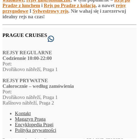
Pradze z lunchem
i
Rejs po Pradze z kolacją
, a nawet
rejsy
przygodowe
I
Sylwestrowy rejs
. Nie wahaj się i zarezerwuj
idealny rejs na czas!
PRAGUE CRUISES
WhatsApp
REJSY REGULARNE
Codziennie 10:00-22:00
Port:
Dvořákovo nábřeží, Praga 1
REJSY PRYWATNE
Całorocznie – według zamówienia
Port:
Dvořákovo nábřeží, Praga 1
Rašínovo nábřeží, Praga 2
Kontakt
Magazyn Praga
Encyklopedia Pragi
Polityka prywatności