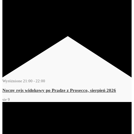
Wyróżnione
21:00
-
22:00
Nocny rejs widokowy po Pradze z Prosecco, sierpień 2026
sie
9