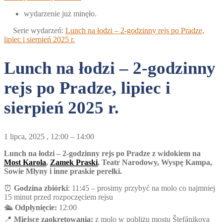
wydarzenie już minęło.
Serie wydarzeń:
Lunch na łodzi – 2-godzinny rejs po Pradze,
lipiec i sierpień 2025 r.
Lunch na łodzi – 2-godzinny
rejs po Pradze, lipiec i
sierpień 2025 r.
1 lipca, 2025
,
12:00
–
14:00
Lunch na łodzi – 2-godzinny rejs po Pradze z widokiem na
Most Karola
,
Zamek Praski
, Teatr Narodowy, Wyspę Kampa,
Sowie Młyny i inne praskie perełki.
⏰
Godzina zbiórki
: 11:45 – prosimy przybyć na molo co najmniej
15 minut przed rozpoczęciem rejsu
🛳️
Odpłynięcie:
12:00
📍
Miejsce zaokrętowania:
z molo w pobliżu mostu Štefánikova