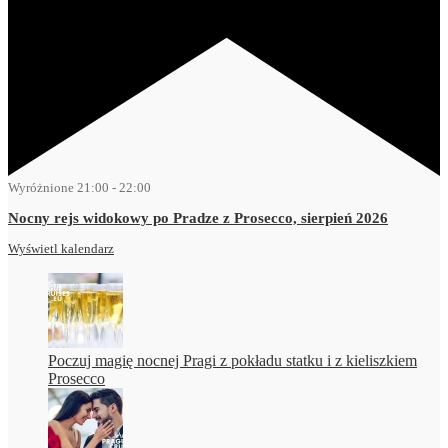
Wyróżnione
21:00
-
22:00
Nocny rejs widokowy po Pradze z Prosecco, sierpień 2026
Wyświetl kalendarz
Poczuj magię nocnej Pragi z pokładu statku i z kieliszkiem
Prosecco