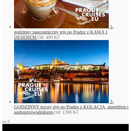
1-
godzinny panoramiczny rejs po Pradze z KAWĄ I
DESEREM
Od:
499
Kč
3-
GODZINNY nocny rejs po Pradze z KOLACJĄ, aperitifem i
audioprzewodnikiem
Od:
1390
Kč
sie
8