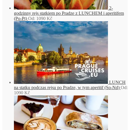
2-
godzinny rejs statkiem po Pradze z LUNCHEM i aperitifem
(Po-Pt)
Od:
1090
Kč
LUNCH
na statku podczas rejsu po Pradze, w tym aperitif (So-Nd)
Od:
1090
Kč