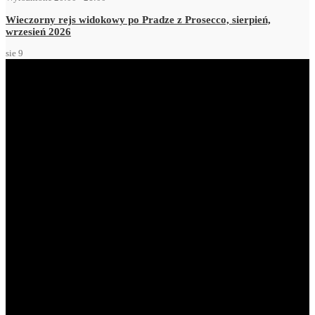
Wieczorny rejs widokowy po Pradze z Prosecco, sierpień,
wrzesień 2026
sie
9