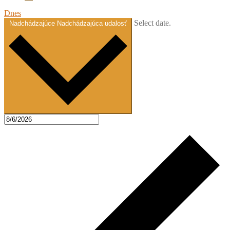
Dnes
Select date.
Nadchádzajúce
Nadchádzajúca udalosť