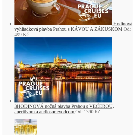
Hodinová
vyhliadková plavba Prahou s KÁVOU A ZÁKUSKOM
Od:
499
Kč
3HODINOVÁ nočná plavba Prahou s VEČEROU,
aperitívom a audiosprievodcom
Od:
1390
Kč