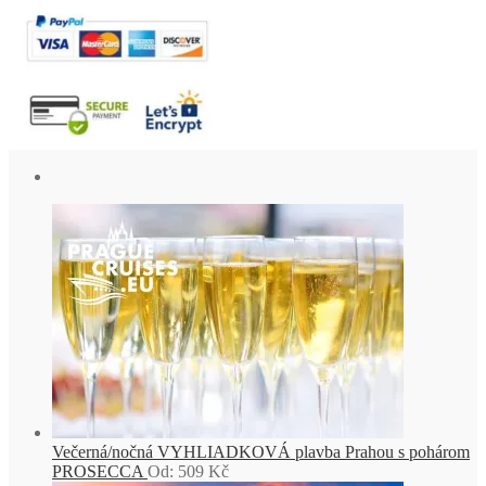
Večerná/nočná VYHLIADKOVÁ plavba Prahou s pohárom
PROSECCA
Od:
509
Kč