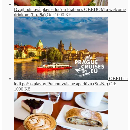
Dvojhodinová plavba loďou Prahou s OBEDOM a welcome
drinkom (Po-Pia)
Od:
1090
Kč
OBED na
lodi počas plavby Prahou vrátane aperitívu (So-Ne)
Od:
1090
Kč