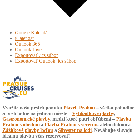
Google Kalendár
iCalendar
Outlook 365
Outlook Live
Exportovať .ics súbor
Exportovať Outlook .ics súbor.
Využite našu pestrú ponuku
Plaveb Prahou
– všetko pohodlne
a prehľadne na jednom mieste –
Vyhliadkové plavby
,
Gastronomické plavby
, medzi ktoré patrí obľúbená –
Plavba
Prahou s obedom
a
Plavba Prahou s večerou
, alebo dokonca
Zážitkové plavby loďou
a
Silvester na lodi
. Neváhajte si svoju
ideálnu plavbu včas rezervovať!