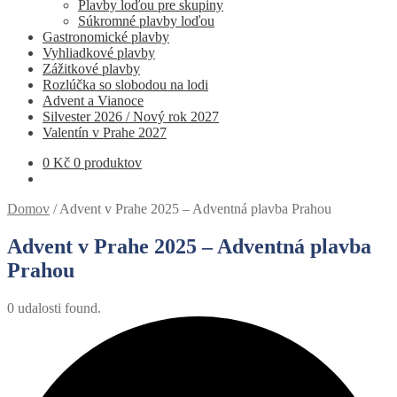
Plavby loďou pre skupiny
Súkromné ​​plavby loďou
Gastronomické plavby
Vyhliadkové plavby
Zážitkové plavby
Rozlúčka so slobodou na lodi
Advent a Vianoce
Silvester 2026 / Nový rok 2027
Valentín v Prahe 2027
0
Kč
0 produktov
Domov
/
Advent v Prahe 2025 – Adventná plavba Prahou
Advent v Prahe 2025 – Adventná plavba
Prahou
0 udalosti found.