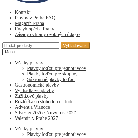
Kontakt
Plavby v Prahe FAQ
Magazín Praha
Encyklopédia Prahy
Zásady ochrany osobných údajov
Hľadať:
Vyhľadávanie
Menu
Všetky plavby
Plavby loďou pre jednotlivcov
Plavby loďou pre skupiny
Súkromné ​​plavby loďou
Gastronomické plavby
Vyhliadkové plavby
Zážitkové plavby
Rozlúčka so slobodou na lodi
Advent a Vianoce
Silvester 2026 / Nový rok 2027
Valentín v Prahe 2027
Všetky plavby
Plavby loďou pre jednotlivcov