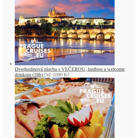
Dvojhodinová plavba s VEČEROU, hudbou a welcome
drinkom (18h)
Od:
1090
Kč