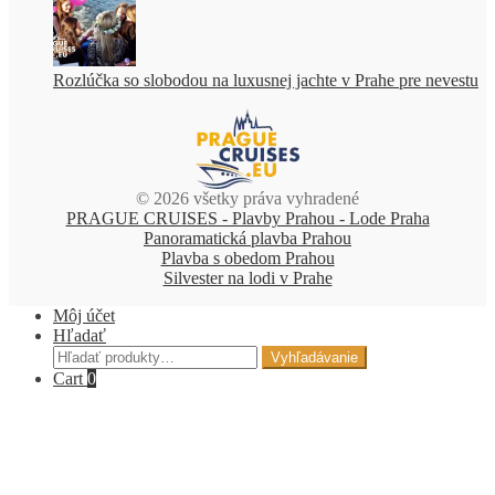
Rozlúčka so slobodou na luxusnej jachte v Prahe pre nevestu
© 2026 všetky práva vyhradené
PRAGUE CRUISES - Plavby Prahou - Lode Praha
Panoramatická plavba Prahou
Plavba s obedom Prahou
Silvester na lodi v Prahe
Môj účet
Hľadať
Hľadať:
Vyhľadávanie
Cart
0