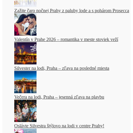
Zažite čaro nočnej Prahy z paluby lode a s pohárom Prosecca
Valentín v Prahe 2026 – romantika v meste stoviek veží
Silvester na lodi, Praha – zľava na posledné miesta
Večera na lodi, Praha – jesenná zľava na plavbu
Oslávte Silvestra štýlovo na lodi v centre Prahy!