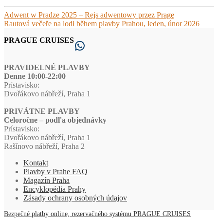
Navigácia
Predchádzajúci
Adwent w Pradze 2025 – Rejs adwentowy przez Pragę
článok:
Nasledujúci
Rautová večeře na lodi během plavby Prahou, leden, únor 2026
v
článok:
PRAGUE CRUISES
článku
WhatsApp
PRAVIDELNÉ PLAVBY
Denne 10:00-22:00
Prístavisko:
Dvořákovo nábřeží, Praha 1
PRIVÁTNE PLAVBY
Celoročne – podľa objednávky
Prístavisko:
Dvořákovo nábřeží, Praha 1
Rašínovo nábřeží, Praha 2
Kontakt
Plavby v Prahe FAQ
Magazín Praha
Encyklopédia Prahy
Zásady ochrany osobných údajov
Bezpečné platby online, rezervačného systému PRAGUE CRUISES